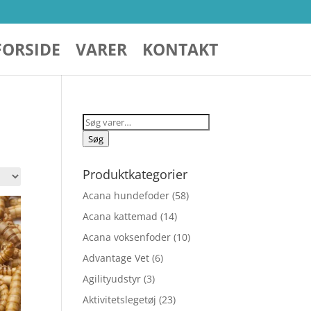
FORSIDE
VARER
KONTAKT
Søg
efter:
Søg
Produktkategorier
Acana hundefoder
(58)
Acana kattemad
(14)
Acana voksenfoder
(10)
Advantage Vet
(6)
Agilityudstyr
(3)
Aktivitetslegetøj
(23)