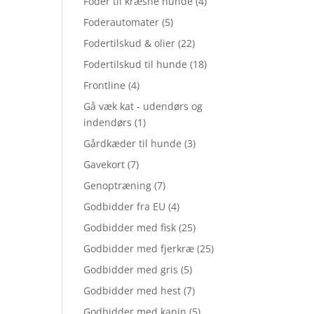
Foder til kræsne hunde
(4)
Foderautomater
(5)
Fodertilskud & olier
(22)
Fodertilskud til hunde
(18)
Frontline
(4)
Gå væk kat - udendørs og
indendørs
(1)
Gårdkæder til hunde
(3)
Gavekort
(7)
Genoptræning
(7)
Godbidder fra EU
(4)
Godbidder med fisk
(25)
Godbidder med fjerkræ
(25)
Godbidder med gris
(5)
Godbidder med hest
(7)
Godbidder med kanin
(5)