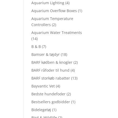
Aquarium Lighting
(4)
Aquarium Overflow Boxes
(1)
Aquarium Temperature
Controllers
(2)
Aquarium Water Treatments
(14)
B & B
(7)
Bamser & tøjdyr
(18)
BARF kødben & knogler
(2)
BARF råfoder til hund
(4)
BARF storkøb rabatter
(13)
Bayvantic Vet
(4)
Bedste hundefoder
(2)
Bestsellers godbidder
(1)
Bidelegetøj
(1)
Bird & Wildlife
(2)