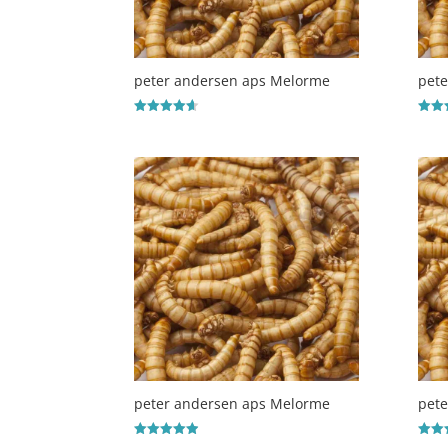
peter andersen aps Melorme
pet
Vurderet
Vurde
4.6
5
ud af 5
ud af
peter andersen aps Melorme
pet
Vurderet
Vurde