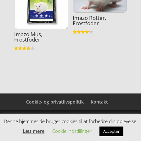
Imazo Rotter,
Frostfoder
Imazo Mus,
Vurderet
Frostfoder
4.2
ud af 5
Vurderet
3.8
ud af 5
Cookie- og privatlivspolitik
Kontakt
Denne hjemmeside samler et bredt udvalg af
Denne hjemmeside bruger cookies til at forbedre din oplevelse.
spændende varer. Siden er et affiiliatesite, og nogle
Læs mere
Cookie indstillinger
Accepter
links kan være affiliatelinks.