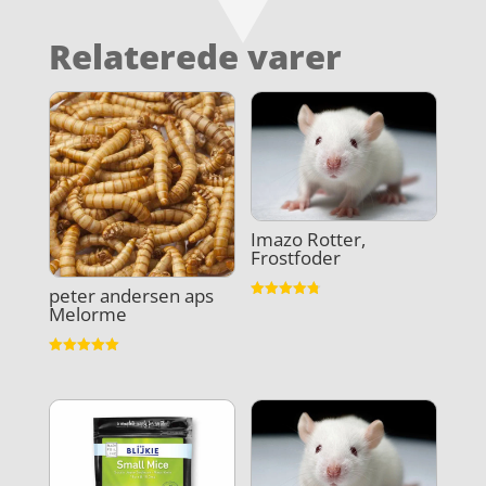
Relaterede varer
Imazo Rotter,
Frostfoder
peter andersen aps
Vurderet
Melorme
4.8
ud af 5
Vurderet
5
ud af 5