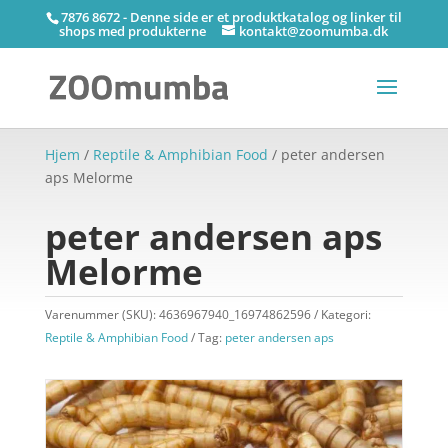
7876 8672 - Denne side er et produktkatalog og linker til
shops med produkterne
kontakt@zoomumba.dk
Hjem
/
Reptile & Amphibian Food
/ peter andersen
aps Melorme
peter andersen aps
Melorme
Varenummer (SKU):
4636967940_16974862596
Kategori:
Reptile & Amphibian Food
Tag:
peter andersen aps