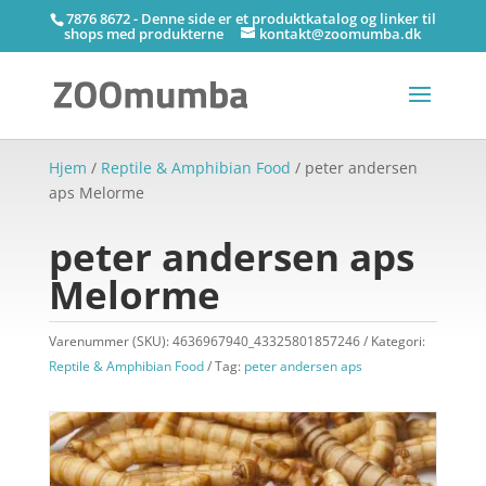
7876 8672 - Denne side er et produktkatalog og linker til
shops med produkterne
kontakt@zoomumba.dk
Hjem
/
Reptile & Amphibian Food
/ peter andersen
aps Melorme
peter andersen aps
Melorme
Varenummer (SKU):
4636967940_43325801857246
Kategori:
Reptile & Amphibian Food
Tag:
peter andersen aps