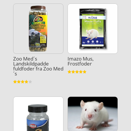
Zoo Med´s
Imazo Mus,
Landskildpadde
Frostfoder
fuldfoder fra Zoo Med
´s
Vurderet
4.9
ud af 5
Vurderet
3.9
ud af 5