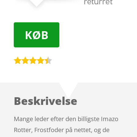
KØB
Bedømt
som
4.3
ud af 5
baseret
Beskrivelse
på
kundebedø
mmelser
Mange leder efter den billigste Imazo
Rotter, Frostfoder på nettet, og de