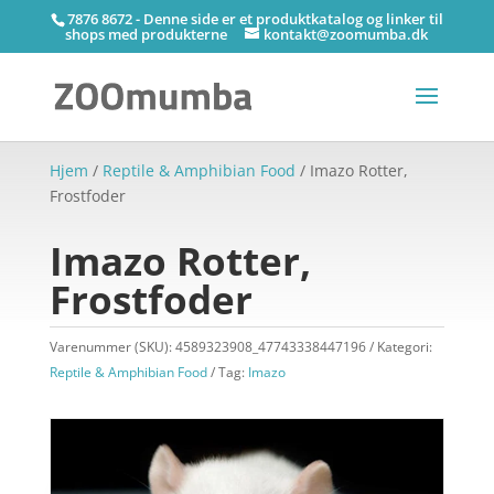
7876 8672 - Denne side er et produktkatalog og linker til
shops med produkterne
kontakt@zoomumba.dk
Hjem
/
Reptile & Amphibian Food
/ Imazo Rotter,
Frostfoder
Imazo Rotter,
Frostfoder
Varenummer (SKU):
4589323908_47743338447196
Kategori:
Reptile & Amphibian Food
Tag:
Imazo