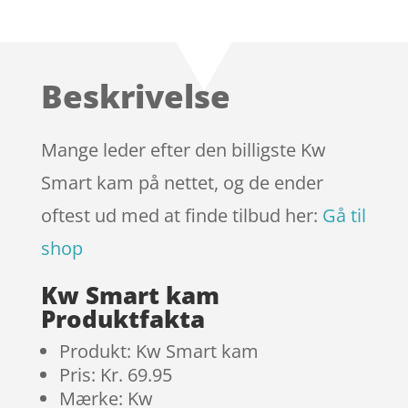
Bedømt
som
4.1
ud af 5
baseret
Beskrivelse
på
kundebedø
mmelser
Mange leder efter den billigste Kw
Smart kam på nettet, og de ender
oftest ud med at finde tilbud her:
Gå til
shop
Kw Smart kam
Produktfakta
Produkt: Kw Smart kam
Pris: Kr. 69.95
Mærke: Kw