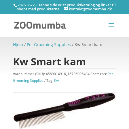
7876 8672 - Denne side er et produktkatalog og linker til
shops med produkterne
kontakt@zoomumba.dk
Hjem
/
Pet Grooming Supplies
/ Kw Smart kam
Kw Smart kam
Varenummer (SKU):
4589014916_16736006404
Kategori:
Pet
Grooming Supplies
Tag:
Kw