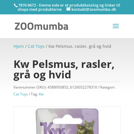
7876 8672 - Denne side er et produktkatalog og linker til
shops med produkterne
kontakt@zoomumba.dk
Hjem
/
Cat Toys
/ Kw Pelsmus, rasler, grå og hvid
Kw Pelsmus, rasler,
grå og hvid
Varenummer (SKU):
4588950852_6126052278310
Kategori:
Cat Toys
Tag:
Kw