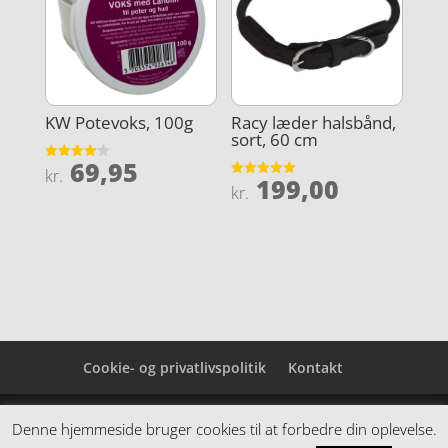
KW Potevoks, 100g
Racy læder halsbånd,
sort, 60 cm
69,95
Vurderet
kr.
199,00
4.1
Vurderet
kr.
ud af 5
5
ud af 5
Cookie- og privatlivspolitik
Kontakt
Denne hjemmeside samler et bredt udvalg af
Denne hjemmeside bruger cookies til at forbedre din oplevelse.
spændende varer. Siden er et affiiliatesite, og nogle