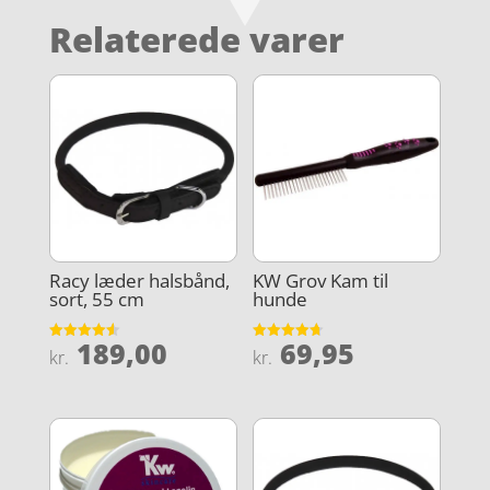
Relaterede varer
Racy læder halsbånd,
KW Grov Kam til
sort, 55 cm
hunde
189,00
69,95
Vurderet
Vurderet
kr.
kr.
4.6
4.7
ud af 5
ud af 5