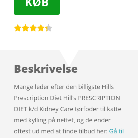
KØB
Bedømt
som
4.2
ud af 5
baseret
Beskrivelse
på
kundebedø
mmelser
Mange leder efter den billigste Hills
Prescription Diet Hill’s PRESCRIPTION
DIET k/d Kidney Care tørfoder til katte
med kylling på nettet, og de ender
oftest ud med at finde tilbud her:
Gå til