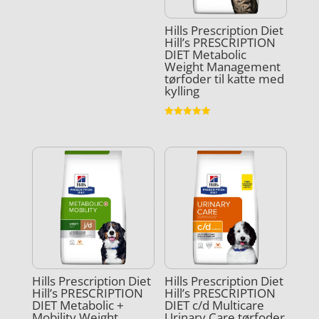
Vurderet
3.9
ud af 5
Hills Prescription Diet
Hill’s PRESCRIPTION
DIET Metabolic
Weight Management
tørfoder til katte med
kylling
Vurderet
5
ud af 5
Hills Prescription Diet
Hills Prescription Diet
Hill’s PRESCRIPTION
Hill’s PRESCRIPTION
DIET Metabolic +
DIET c/d Multicare
Mobility Weight
Urinary Care tørfoder