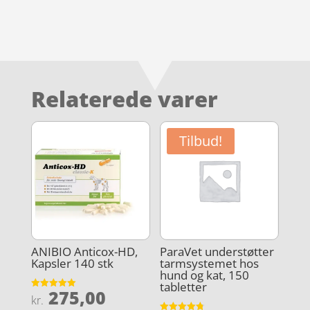
Relaterede varer
Tilbud!
ANIBIO Anticox-HD,
ParaVet understøtter
Kapsler 140 stk
tarmsystemet hos
hund og kat, 150
tabletter
275,00
Vurderet
kr.
5