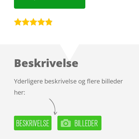
Bedømt
som
4.7
ud af 5
baseret på
Beskrivelse
kundebedø
mmelser
Yderligere beskrivelse og flere billeder
her: