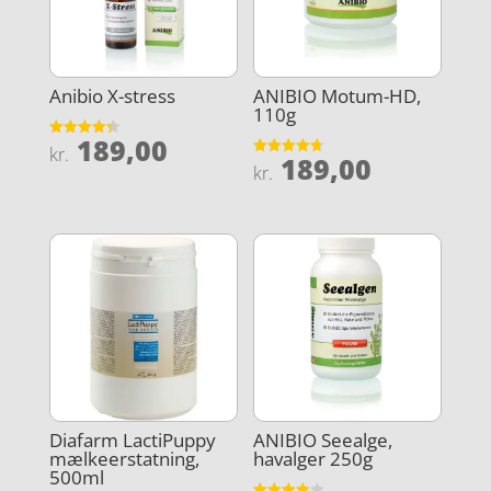
Anibio X-stress
ANIBIO Motum-HD,
110g
189,00
Vurderet
kr.
189,00
4.3
Vurderet
kr.
ud af 5
4.7
ud af 5
Diafarm LactiPuppy
ANIBIO Seealge,
mælkeerstatning,
havalger 250g
500ml