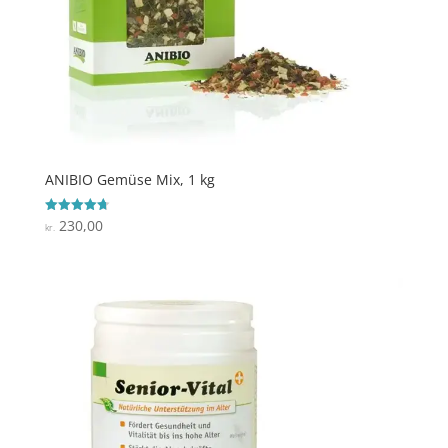
ANIBIO Gemüse Mix, 1 kg
230,00
Vurderet
kr.
4.7
ud af 5