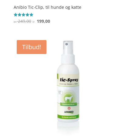
Anibio Tic-Clip, til hunde og katte
Den
Den
249,00
199,00
Vurderet
kr.
kr.
5
oprindelige
aktuelle
ud af 5
pris
pris
var:
er:
Tilbud!
kr. 249,00.
kr. 199,00.