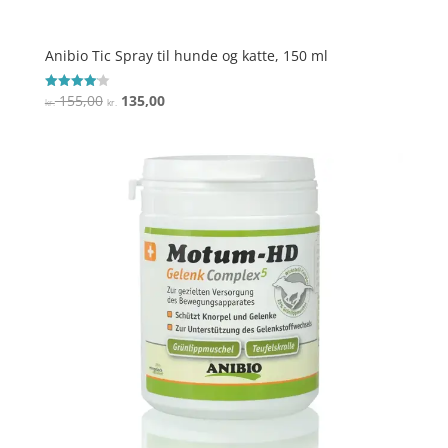
Anibio Tic Spray til hunde og katte, 150 ml
Den
Den
155,00
135,00
Vurderet
kr.
kr.
4.1
oprindelige
aktuelle
ud af 5
pris
pris
var:
er:
kr. 155,00.
kr. 135,00.