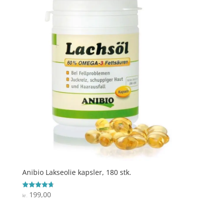
Anibio Lakseolie kapsler, 180 stk.
199,00
Vurderet
kr.
4.7
ud af 5