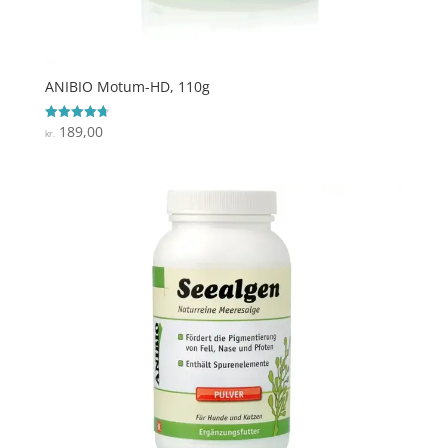
ANIBIO Motum-HD, 110g
189,00
Vurderet
kr.
4.7
ud af 5