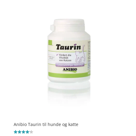
pris
pris
var:
er:
kr. 229,00.
kr. 209,00.
Anibio Taurin til hunde og katte