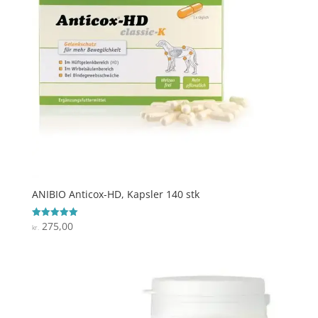
ANIBIO Anticox-HD, Kapsler 140 stk
275,00
Vurderet
kr.
5
ud af 5