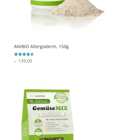
ANIBIO Allergoderm, 150g
139,00
Vurderet
kr.
4.6
ud af 5