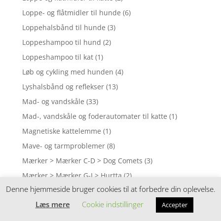
Loppe- og flåtmidler til hunde
(6)
Loppehalsbånd til hunde
(3)
Loppeshampoo til hund
(2)
Loppeshampoo til kat
(1)
Løb og cykling med hunden
(4)
Lyshalsbånd og reflekser
(13)
Mad- og vandskåle
(33)
Mad-, vandskåle og foderautomater til katte
(1)
Magnetiske kattelemme
(1)
Mave- og tarmproblemer
(8)
Mærker > Mærker C-D > Dog Comets
(3)
Mærker > Mærker G-I > Hurtta
(2)
Denne hjemmeside bruger cookies til at forbedre din oplevelse.
Mærker > Mærker J-K > Julius K-9
(1)
Læs mere
Cookie indstillinger
Mærker > Mærker J-K > Kronch
(1)
Accepter
Mærker > Mærker L-O > Mr. Bones
(3)