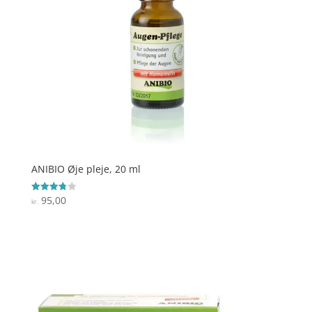
ANIBIO Øje pleje, 20 ml
95,00
Vurderet
kr.
3.8
ud af 5