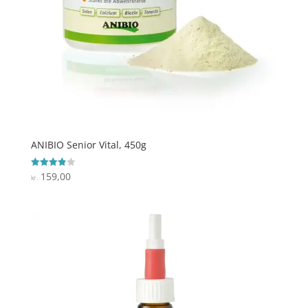
ANIBIO Senior Vital, 450g
159,00
Vurderet
kr.
3.9
ud af 5