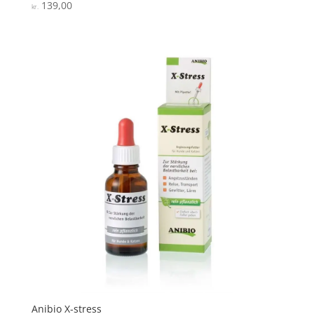
139,00
Vurderet
kr.
4.2
ud af 5
Anibio X-stress