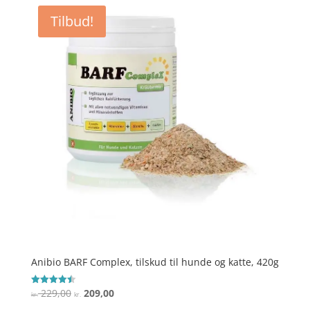
Tilbud!
Anibio BARF Complex, tilskud til hunde og katte, 420g
Den
Den
229,00
209,00
Vurderet
kr.
kr.
4.5
oprindelige
aktuelle
ud af 5