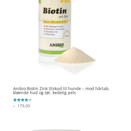
Anibio Biotin Zink tilskud til hunde – mod hårtab,
kløende hud og tør, kedelig pels
179,00
Vurderet
kr.
4.2
ud af 5