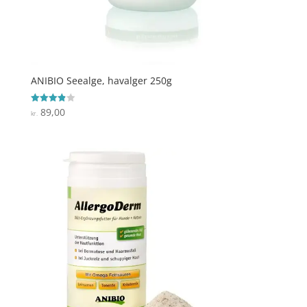
ANIBIO Seealge, havalger 250g
89,00
Vurderet
kr.
3.9
ud af 5