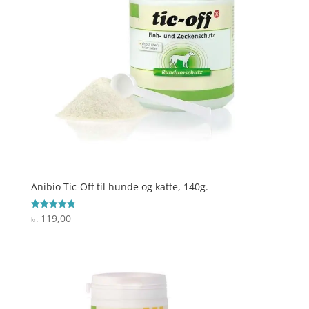
Anibio Tic-Off til hunde og katte, 140g.
119,00
Vurderet
kr.
4.8
ud af 5