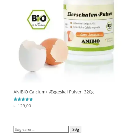
ANIBIO Calcium+ Æggeskal Pulver, 320g
129,00
Vurderet
kr.
4.9
ud af 5
Søg
Søg