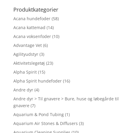
efter:
Produktkategorier
Acana hundefoder
(58)
Acana kattemad
(14)
Acana voksenfoder
(10)
Advantage Vet
(6)
Agilityudstyr
(3)
Aktivitetslegetøj
(23)
Alpha Spirit
(15)
Alpha Spirit hundefoder
(16)
Andre dyr
(4)
Andre dyr > Til gnavere > Bure, huse og løbegårde til
gnavere
(7)
Aquarium & Pond Tubing
(1)
Aquarium Air Stones & Diffusers
(3)
Aquarium Cleaning Supplies
(10)