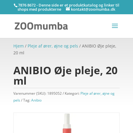
7876 8672 - Denne side er et produktkatalog og linker til
shops med produkterne
kontakt@zoomumba.dk
Hjem
/
Pleje af ører, øjne og pels
/ ANIBIO Øje pleje,
20 ml
ANIBIO Øje pleje, 20
ml
Varenummer (SKU):
1895052
Kategori:
Pleje af ører, øjne og
pels
Tag:
Anibio