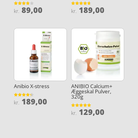
89,00
189,00
Vurderet
Vurderet
kr.
kr.
3.9
4.7
ud af 5
ud af 5
Anibio X-stress
ANIBIO Calcium+
Æggeskal Pulver,
320g
189,00
Vurderet
kr.
4.3
ud af 5
129,00
Vurderet
kr.
4.9
ud af 5