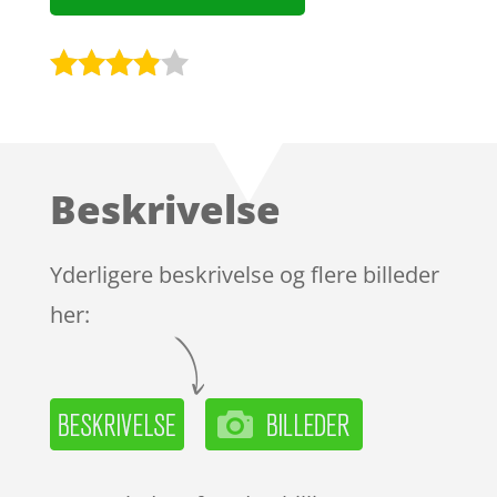
Bedømt
som
3.8
ud af 5
baseret
Beskrivelse
på
kundebed
ømmels
Yderligere beskrivelse og flere billeder
er
her: