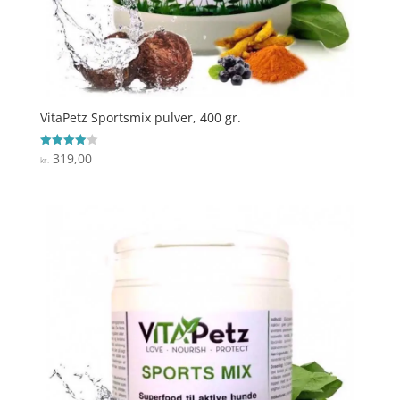
VitaPetz Sportsmix pulver, 400 gr.
319,00
Vurderet
kr.
4.1
ud af 5