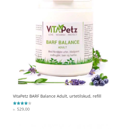
VitaPetz BARF Balance Adult, urtetilskud, refill
529,00
Vurderet
kr.
4.1
ud af 5