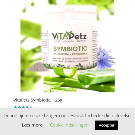
VitaPetz Symbiotic, 125g
349,00
Vurderet
kr.
Denne hjemmeside bruger cookies til at forbedre din oplevelse.
3.8
ud af 5
Læs mere
Cookie indstillinger
Accepter