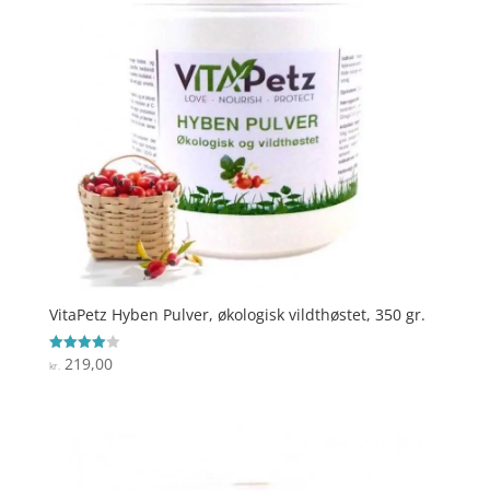
VitaPetz Hyben Pulver, økologisk vildthøstet, 350 gr.
219,00
Vurderet
kr.
4
ud af 5