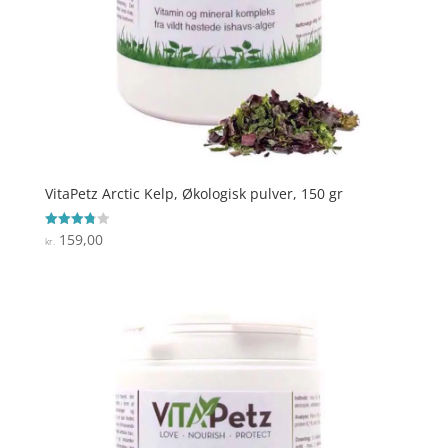
VitaPetz Arctic Kelp, Økologisk pulver, 150 gr
159,00
Vurderet
kr.
3.8
ud af 5