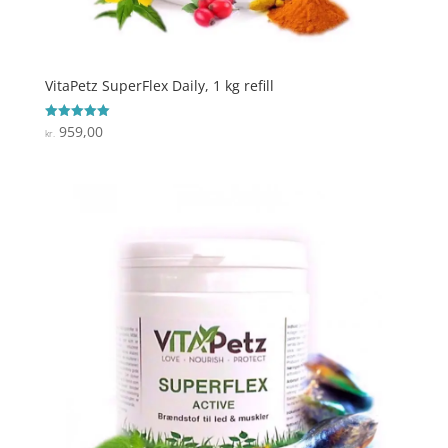
VitaPetz SuperFlex Daily, 1 kg refill
959,00
Vurderet
kr.
5
ud af 5