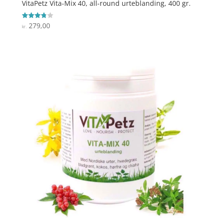
VitaPetz Vita-Mix 40, all-round urteblanding, 400 gr.
279,00
Vurderet
kr.
3.8
ud af 5