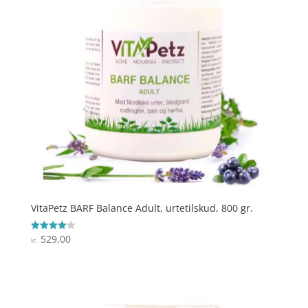
VitaPetz BARF Balance Adult, urtetilskud, 800 gr.
529,00
Vurderet
kr.
4.1
ud af 5