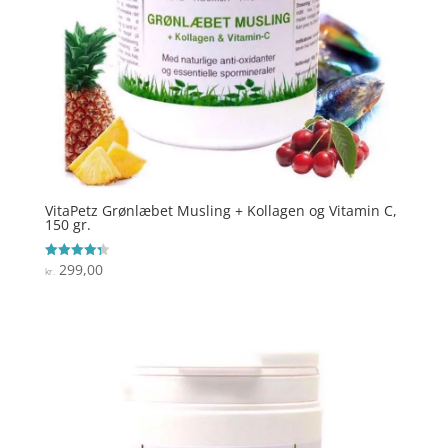
VitaPetz Grønlæbet Musling + Kollagen og Vitamin C,
150 gr.
299,00
Vurderet
kr.
4.3
ud af 5