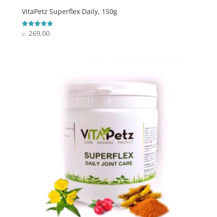
VitaPetz Superflex Daily, 150g
269,00
Vurderet
kr.
4.9
ud af 5