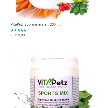
VitaPetz Spormineraler, 200 gr.
219,00
Vurderet
kr.
4.8
ud af 5