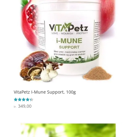
VitaPetz I-Mune Support, 100g
349,00
Vurderet
kr.
4.3
ud af 5