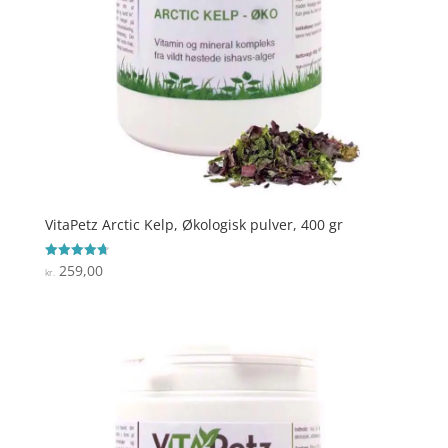
VitaPetz Arctic Kelp, Økologisk pulver, 400 gr
259,00
Vurderet
kr.
4.7
ud af 5