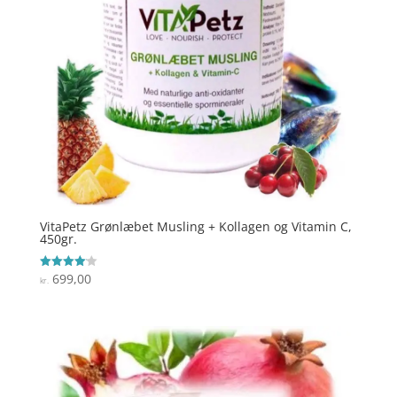
VitaPetz Grønlæbet Musling + Kollagen og Vitamin C,
450gr.
699,00
Vurderet
kr.
4.1
ud af 5