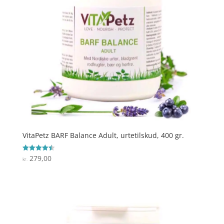
VitaPetz BARF Balance Adult, urtetilskud, 400 gr.
279,00
Vurderet
kr.
4.5
ud af 5