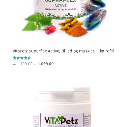
VitaPetz Superflex Active, til led og muskler, 1 kg refill
Den
Den
1.199,00
1.099,00
Vurderet
kr.
kr.
4.6
oprindelige
aktuelle
ud af 5
pris
pris
var:
er:
kr. 1.199,00.
kr. 1.099,00.