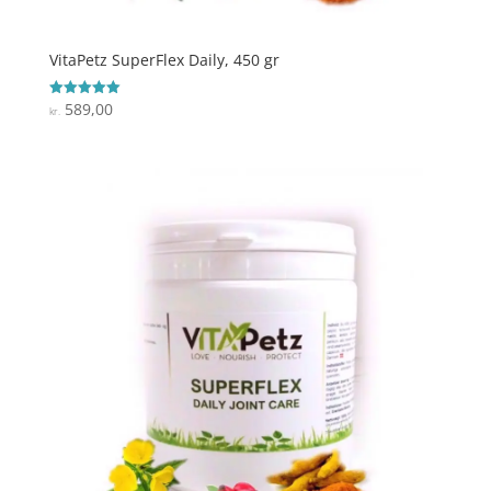
VitaPetz SuperFlex Daily, 450 gr
589,00
Vurderet
kr.
5
ud af 5