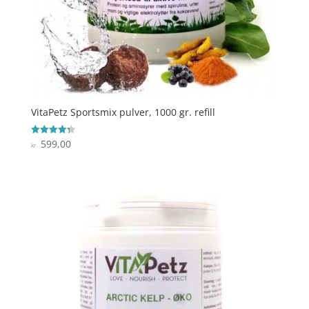
VitaPetz Sportsmix pulver, 1000 gr. refill
599,00
Vurderet
kr.
4.3
ud af 5