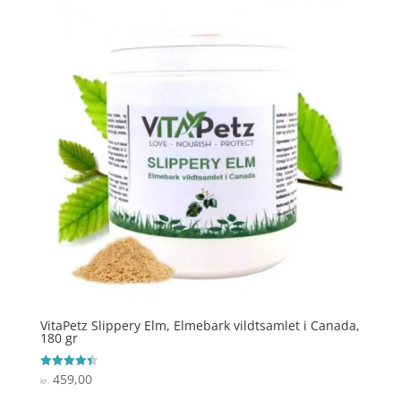
VitaPetz Slippery Elm, Elmebark vildtsamlet i Canada,
180 gr
459,00
Vurderet
kr.
4.4
ud af 5