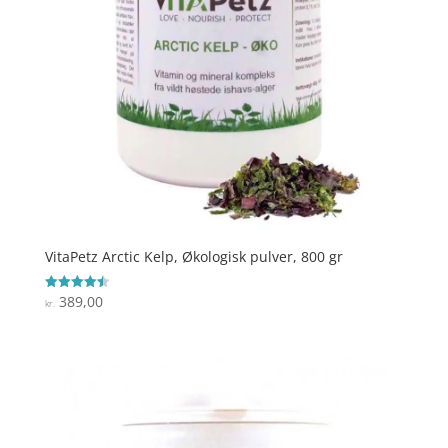
VitaPetz Arctic Kelp, Økologisk pulver, 800 gr
389,00
Vurderet
kr.
4.5
ud af 5