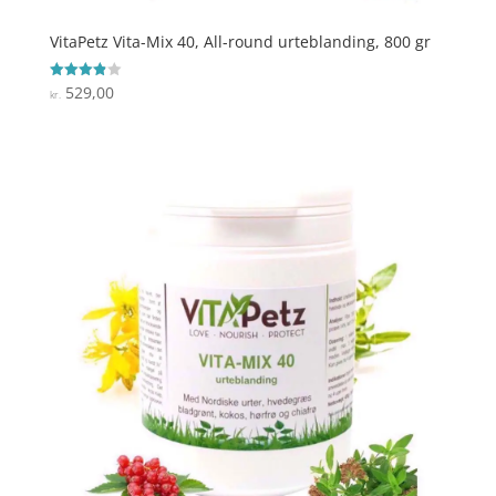
VitaPetz Vita-Mix 40, All-round urteblanding, 800 gr
529,00
Vurderet
kr.
3.9
ud af 5