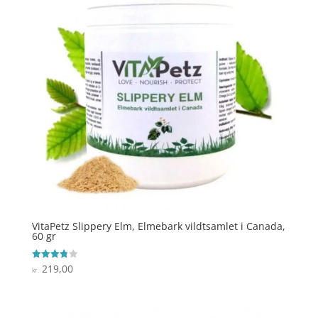
VitaPetz Slippery Elm, Elmebark vildtsamlet i Canada,
60 gr
219,00
Vurderet
kr.
3.8
ud af 5