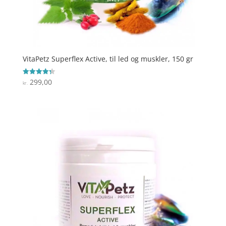
VitaPetz Superflex Active, til led og muskler, 150 gr
299,00
Vurderet
kr.
4.3
ud af 5