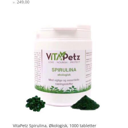
249,00
Vurderet
kr.
4
ud af 5
VitaPetz Spirulina, Økologisk, 1000 tabletter