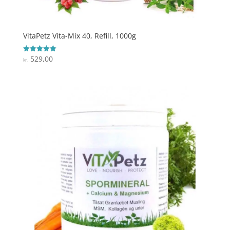
VitaPetz Vita-Mix 40, Refill, 1000g
529,00
Vurderet
kr.
5
ud af 5