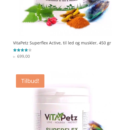
VitaPetz Superflex Active, til led og muskler, 450 gr
699,00
Vurderet
kr.
4
ud af 5
Tilbud!