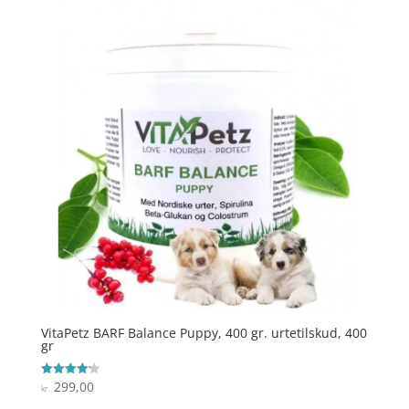
VitaPetz BARF Balance Puppy, 400 gr. urtetilskud, 400
gr
299,00
Vurderet
kr.
4.2
ud af 5