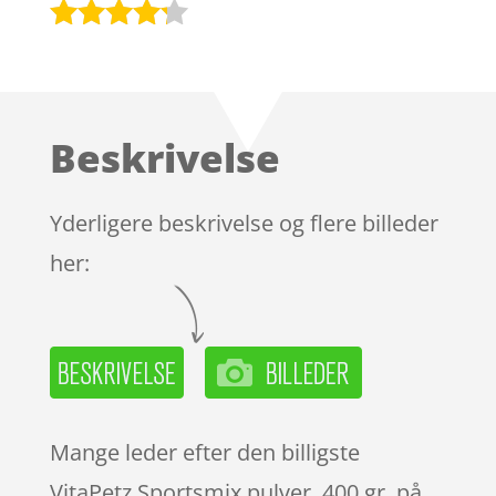
Bedømt
som
4.1
ud af 5
baseret
Beskrivelse
på
kundebedø
mmelser
Yderligere beskrivelse og flere billeder
her:
Mange leder efter den billigste
VitaPetz Sportsmix pulver, 400 gr. på