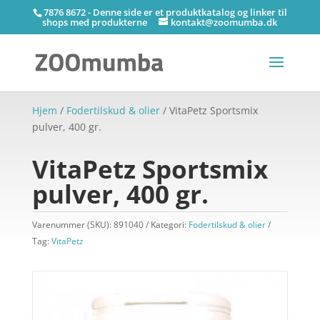
7876 8672 - Denne side er et produktkatalog og linker til
shops med produkterne
kontakt@zoomumba.dk
Hjem
/
Fodertilskud & olier
/ VitaPetz Sportsmix
pulver, 400 gr.
VitaPetz Sportsmix
pulver, 400 gr.
Varenummer (SKU):
891040
Kategori:
Fodertilskud & olier
Tag:
VitaPetz