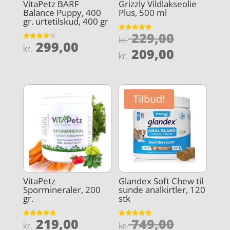
VitaPetz BARF
Grizzly Vildlakseolie
Balance Puppy, 400
Plus, 500 ml
gr. urtetilskud, 400 gr
Den
229,00
Vurderet
kr.
299,00
4.9
Vurderet
oprindel
kr.
Den
ud af 5
209,00
4.2
kr.
ud af 5
pris
aktuelle
var:
pris
kr. 229,0
er:
Tilbud!
kr. 209,0
VitaPetz
Glandex Soft Chew til
Spormineraler, 200
sunde analkirtler, 120
gr.
stk
Den
219,00
749,00
Vurderet
Vurderet
kr.
kr.
4.8
4.9