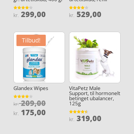
299,00
529,00
Vurderet
Vurderet
kr.
kr.
4.2
4.1
ud af 5
ud af 5
Tilbud!
Glandex Wipes
VitaPetz Male
Support, til hormonelt
betinget ubalancer,
Den
209,00
Vurderet
125g
kr.
4
oprindelige
Den
ud af 5
175,00
kr.
pris
319,00
aktuelle
Vurderet
kr.
4.5
var:
ud af 5
pris
kr. 209,00.