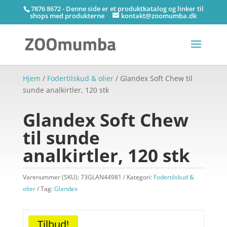
7876 8672 - Denne side er et produktkatalog og linker til
shops med produkterne
kontakt@zoomumba.dk
Hjem
/
Fodertilskud & olier
/ Glandex Soft Chew til
sunde analkirtler, 120 stk
Glandex Soft Chew
til sunde
analkirtler, 120 stk
Varenummer (SKU):
73GLAN44981
Kategori:
Fodertilskud &
olier
Tag:
Glandex
Tilbud!