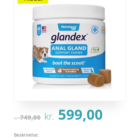
Den
Den
599,00
kr.
oprindelige
aktu
749,00
kr.
pris
pris
var:
er:
Beskrivelse: