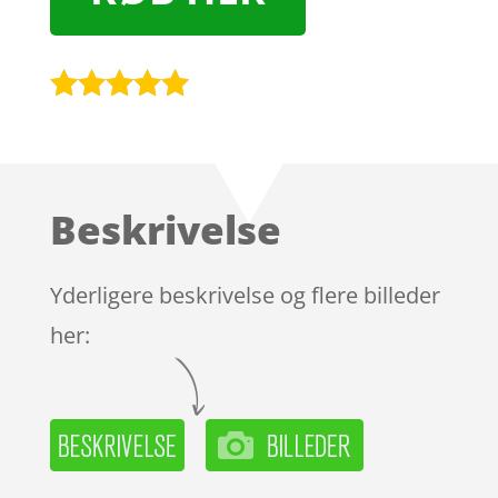
Bedømt
som
4.9
ud af 5
baseret på
Beskrivelse
kundebedøm
melser
Yderligere beskrivelse og flere billeder
her: