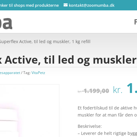
inker til shops med produkterne
kontakt@zoomumba.dk
Superflex Active, til led og muskler, 1 kg refill
Active, til led og muskler,
esapparatet
Tag:
VitaPetz
De
1
kr.
opr
1.199,00
kr.
pri
var
Et fodertilskud til de aktive 
kr.
muskler for at man får den o
Beskrivelse:
– Leverer de helt rigtige bygg