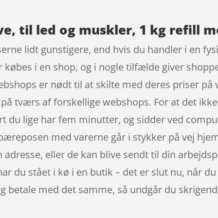
e, til led og muskler, 1 kg refill 
serne lidt gunstigere, end hvis du handler i en fy
r købes i en shop, og i nogle tilfælde giver shopp
shops er nødt til at skilte med deres priser på v
 på tværs af forskellige webshops. For at det ikk
t du lige har fem minutter, og sidder ved comput
t bæreposen med varerne går i stykker på vej hje
adresse, eller de kan blive sendt til din arbejdsp
r du stået i kø i en butik – det er slut nu, når d
en og betale med det samme, så undgår du skrigend