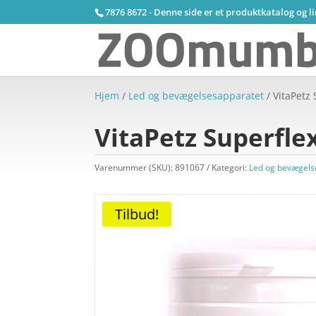
7876 8672 - Denne side er et produktkatalog og l
Hjem
/
Led og bevægelsesapparatet
/ VitaPetz 
VitaPetz Superflex 
Varenummer (SKU):
891067
Kategori:
Led og bevægels
Tilbud!