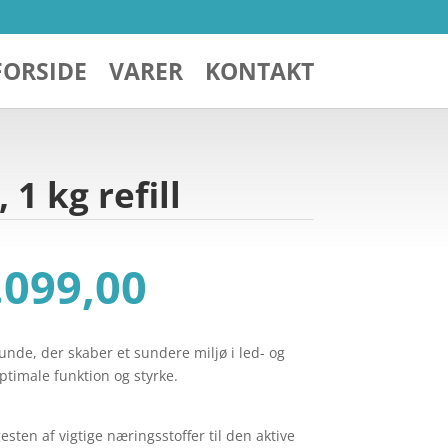
FORSIDE
VARER
KONTAKT
 1 kg refill
n
Den
.099,00
indelige
aktuelle
s
pris
:
er:
hunde, der skaber et sundere miljø i led- og
 1.199,00.
kr. 1.099,00.
ptimale funktion og styrke.
esten af vigtige næringsstoffer til den aktive