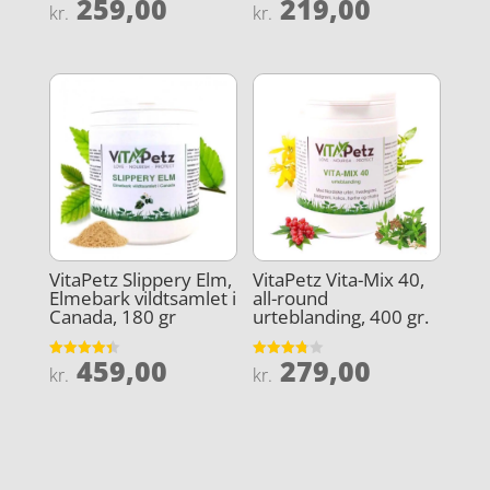
259,00
219,00
Vurderet
Vurderet
kr.
kr.
4.7
3.8
ud af 5
ud af 5
VitaPetz Slippery Elm,
VitaPetz Vita-Mix 40,
Elmebark vildtsamlet i
all-round
Canada, 180 gr
urteblanding, 400 gr.
459,00
279,00
Vurderet
Vurderet
kr.
kr.
4.4
3.8
ud af 5
ud af 5