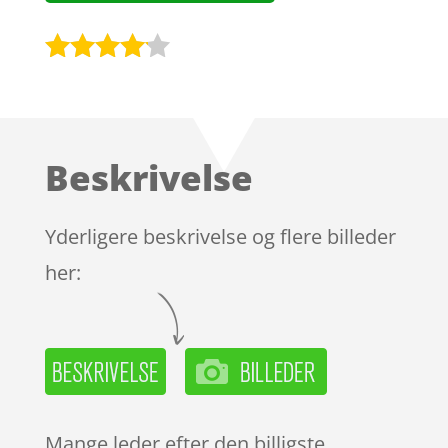
Bedømt
som
4
ud af 5
baseret
Beskrivelse
på
kundebed
ømmels
Yderligere beskrivelse og flere billeder
er
her:
Mange leder efter den billigste