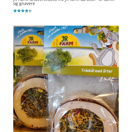
og gnavere
Vurderet
4.4
ud af 5