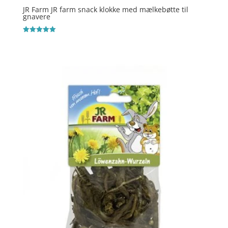
JR Farm JR farm snack klokke med mælkebøtte til
gnavere
Vurderet
5
ud af 5