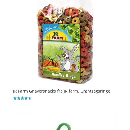
JR Farm Gnaversnacks fra JR farm. Grøntsagsringe
Vurderet
4.6
ud af 5