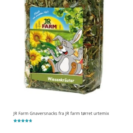
JR Farm Gnaversnacks fra JR farm tørret urtemix
Vurderet
4.7
ud af 5