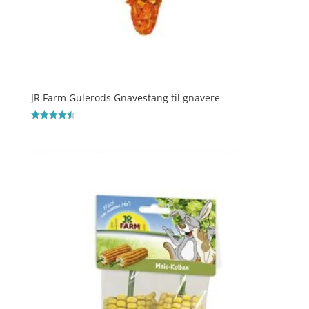
JR Farm Gulerods Gnavestang til gnavere
Vurderet
4.5
ud af 5