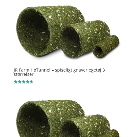
ud af 5
JR Farm HøTunnel – spiseligt gnaverlegetøj 3
størrelser
Vurderet
4.7
ud af 5