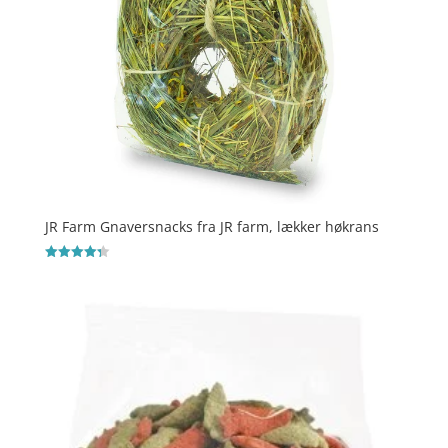
JR Farm Gnaversnacks fra JR farm, lækker høkrans
Vurderet
4.3
ud af 5