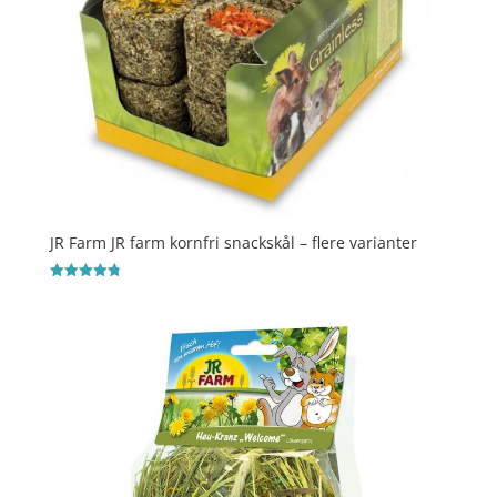
JR Farm JR farm kornfri snackskål – flere varianter
Vurderet
4.8
ud af 5