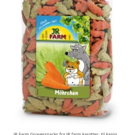
JR Farm Gnaversnacks fra JR farm karotter- til kanin