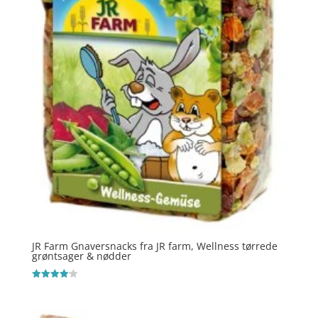
JR Farm Gnaversnacks fra JR farm, Wellness tørrede
grøntsager & nødder
Vurderet
4.1
ud af 5