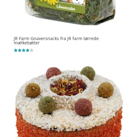
JR Farm Gnaversnacks fra JR farm tørrede
mælkebøtter
Vurderet
4
ud af 5