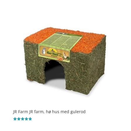
Vurderet
4.7
ud af 5
JR Farm JR farm, hø hus med gulerod
Vurderet
4.9