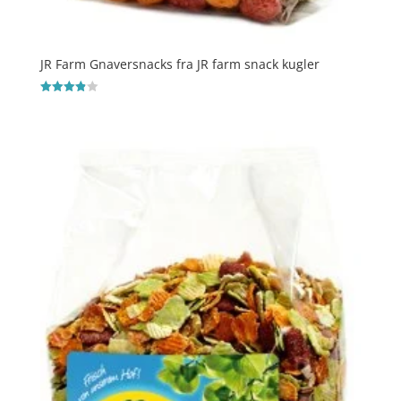
JR Farm Gnaversnacks fra JR farm snack kugler
Vurderet
3.9
ud af 5