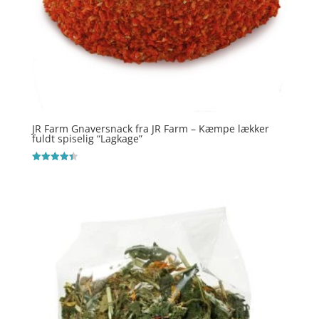
JR Farm Gnaversnack fra JR Farm – Kæmpe lækker
fuldt spiselig “Lagkage”
Vurderet
4.4
ud af 5