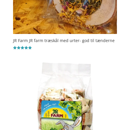
JR Farm JR farm træskål med urter- god til tænderne
Vurderet
5
ud af 5