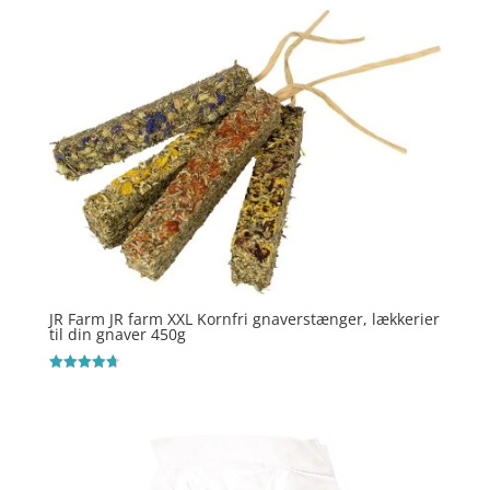
JR Farm JR farm XXL Kornfri gnaverstænger, lækkerier
til din gnaver 450g
Vurderet
4.7
ud af 5