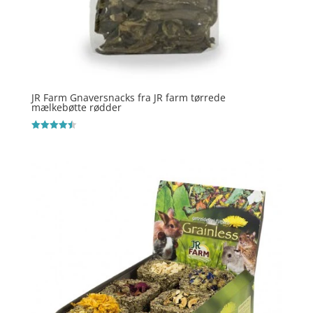
JR Farm Gnaversnacks fra JR farm tørrede
mælkebøtte rødder
Vurderet
4.5
ud af 5