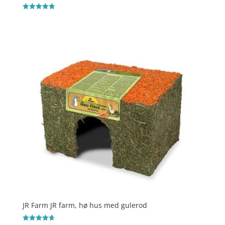
Vurderet
4.9
ud af 5
JR Farm JR farm, hø hus med gulerod