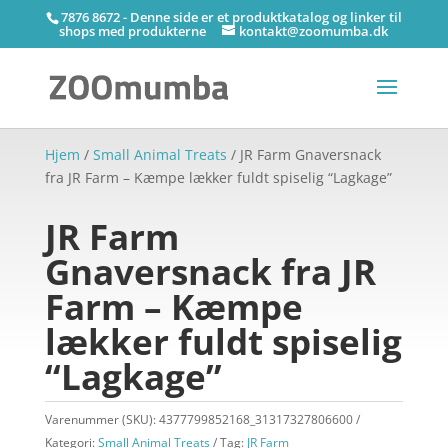
7876 8672 - Denne side er et produktkatalog og linker til
shops med produkterne
kontakt@zoomumba.dk
Hjem
/
Small Animal Treats
/ JR Farm Gnaversnack
fra JR Farm – Kæmpe lækker fuldt spiselig “Lagkage”
JR Farm
Gnaversnack fra JR
Farm – Kæmpe
lækker fuldt spiselig
“Lagkage”
Varenummer (SKU):
4377799852168_31317327806600
Kategori:
Small Animal Treats
Tag:
JR Farm