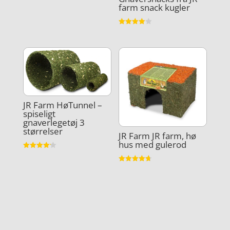
farm snack kugler
Vurderet
3.9
ud af 5
JR Farm HøTunnel –
spiseligt
gnaverlegetøj 3
størrelser
JR Farm JR farm, hø
hus med gulerod
Vurderet
4.2
ud af 5
Vurderet
4.7
ud af 5