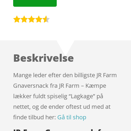
Bedømt
som
4.4
ud af 5
baseret
Beskrivelse
på
kundebedø
mmelser
Mange leder efter den billigste JR Farm
Gnaversnack fra JR Farm – Kæmpe
lækker fuldt spiselig “Lagkage” på
nettet, og de ender oftest ud med at
finde tilbud her:
Gå til shop