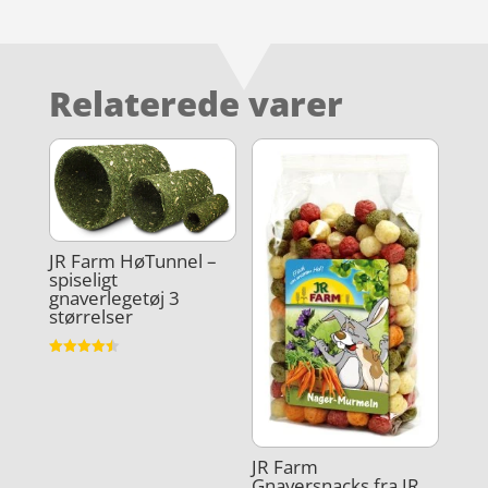
Relaterede varer
JR Farm HøTunnel –
spiseligt
gnaverlegetøj 3
størrelser
Vurderet
4.5
ud af 5
JR Farm
Gnaversnacks fra JR