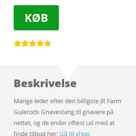
KØB
Bedømt
som
4.5
ud af 5
baseret
Beskrivelse
på
kundebedø
mmelser
Mange leder efter den billigste JR Farm
Gulerods Gnavestang til gnavere på
nettet, og de ender oftest ud med at
finde tilbud her:
Gå til shop