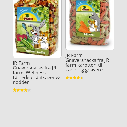
JR Farm
Gnaversnacks fra JR
JR Farm
farm karotter- til
Gnaversnacks fra JR
kanin og gnavere
farm, Wellness
tørrede grøntsager &
nødder
Vurderet
4.4
ud af 5
Vurderet
4.1
ud af 5