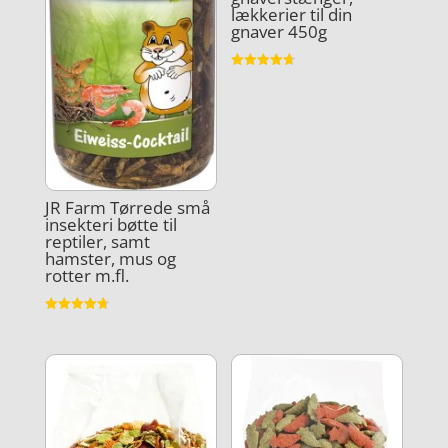
lækkerier til din
gnaver 450g
Vurderet
4.7
ud af 5
JR Farm Tørrede små
insekteri bøtte til
reptiler, samt
hamster, mus og
rotter m.fl.
Vurderet
4.7
ud af 5