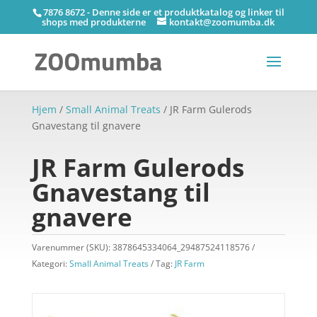
7876 8672 - Denne side er et produktkatalog og linker til
shops med produkterne
kontakt@zoomumba.dk
Hjem
/
Small Animal Treats
/ JR Farm Gulerods
Gnavestang til gnavere
JR Farm Gulerods
Gnavestang til
gnavere
Varenummer (SKU):
3878645334064_29487524118576
Kategori:
Small Animal Treats
Tag:
JR Farm