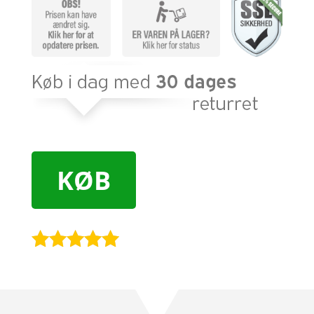
KØB
Bedømt
som
4.9
ud af 5
baseret på