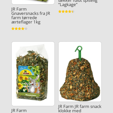
lækker fuldt spiselig
“Lagkage”
JR Farm
Gnaversnacks fra JR
Vurderet
farm tørrede
4.4
ærteflager 1kg
ud af 5
Vurderet
4.2
ud af 5
JR Farm JR farm snack
JR Farm
klokke med