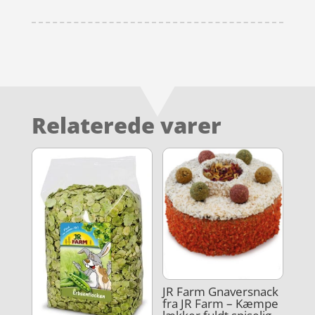
Relaterede varer
JR Farm Gnaversnack
fra JR Farm – Kæmpe