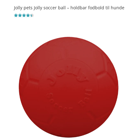
Jolly pets Jolly soccer ball – holdbar fodbold til hunde
Vurderet
4.4
ud af 5