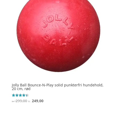
Jolly Ball Bounce-N-Play solid punkterfri hundehold,
20 cm, rød
Den
Den
299,00
249,00
Vurderet
kr.
kr.
4.4
oprindelige
aktuelle
ud af 5
pris
pris