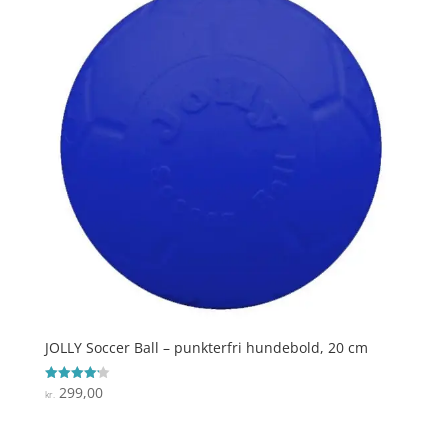
JOLLY Soccer Ball – punkterfri hundebold, 20 cm
299,00
Vurderet
kr.
4.2
ud af 5