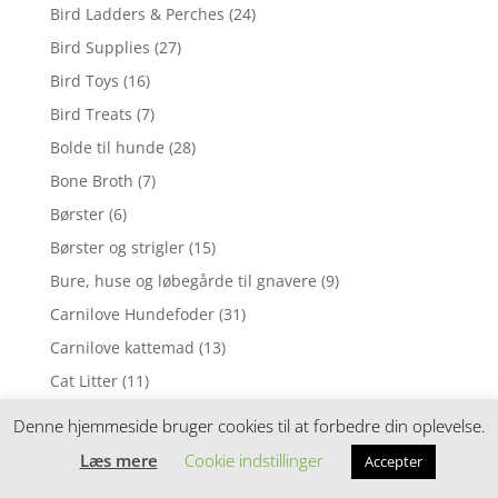
Bird Ladders & Perches
(24)
Bird Supplies
(27)
Bird Toys
(16)
Bird Treats
(7)
Bolde til hunde
(28)
Bone Broth
(7)
Børster
(6)
Børster og strigler
(15)
Bure, huse og løbegårde til gnavere
(9)
Carnilove Hundefoder
(31)
Carnilove kattemad
(13)
Cat Litter
(11)
Cat Litter Box Mats
(1)
Denne hjemmeside bruger cookies til at forbedre din oplevelse.
Cat Litter Boxes
(7)
Læs mere
Cookie indstillinger
Accepter
Cat Supplies
(27)