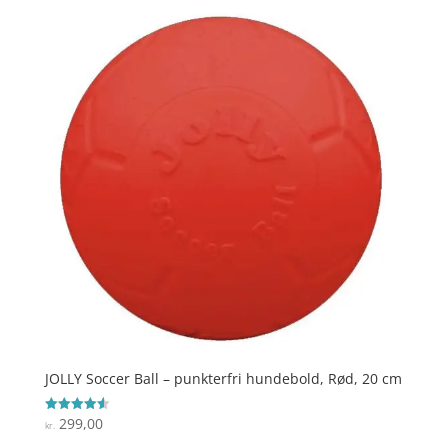
JOLLY Soccer Ball – punkterfri hundebold, Rød, 20 cm
299,00
Vurderet
kr.
4.6
ud af 5