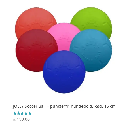
var:
er:
kr. 299,00.
kr. 249,00.
JOLLY Soccer Ball – punkterfri hundebold, Rød, 15 cm
199,00
Vurderet
kr.
4.7
ud af 5