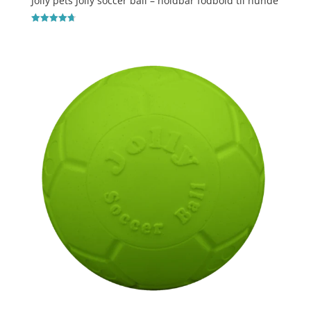
Jolly pets Jolly soccer ball – holdbar fodbold til hunde
Vurderet
4.7
ud af 5