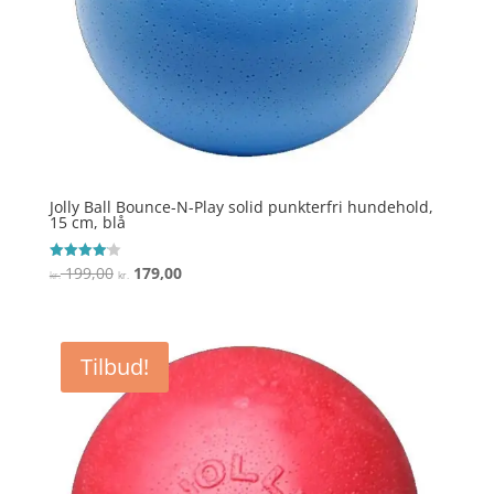
Jolly Ball Bounce-N-Play solid punkterfri hundehold,
15 cm, blå
Den
Den
199,00
179,00
Vurderet
kr.
kr.
4.1
oprindelige
aktuelle
ud af 5
pris
pris
var:
er:
Tilbud!
kr. 199,00.
kr. 179,00.