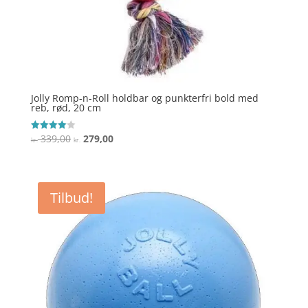
Jolly Romp-n-Roll holdbar og punkterfri bold med
reb, rød, 20 cm
Den
Den
339,00
279,00
Vurderet
kr.
kr.
4
oprindelige
aktuelle
ud af 5
pris
pris
var:
er:
Tilbud!
kr. 339,00.
kr. 279,00.