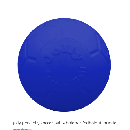
Vurderet
4.7
ud af 5
Jolly pets Jolly soccer ball – holdbar fodbold til hunde