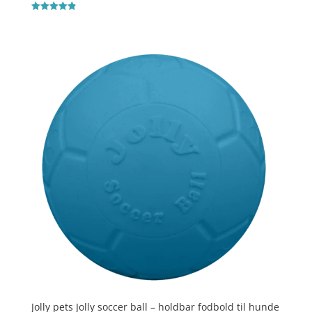
Vurderet
4.9
ud af 5
Jolly pets Jolly soccer ball – holdbar fodbold til hunde