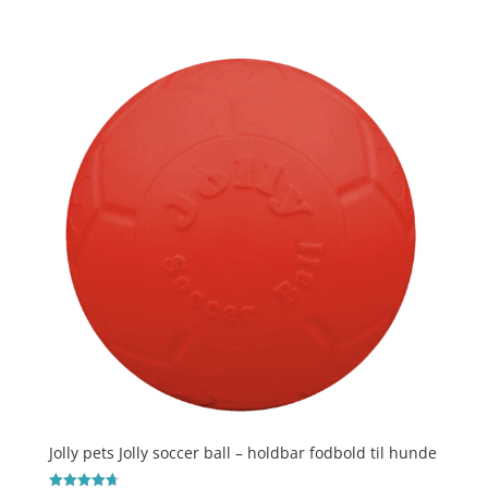
Vurderet
4.9
ud af 5
Jolly pets Jolly soccer ball – holdbar fodbold til hunde