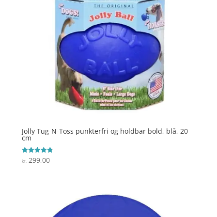
Jolly Tug-N-Toss punkterfri og holdbar bold, blå, 20
cm
299,00
Vurderet
kr.
4.8
ud af 5