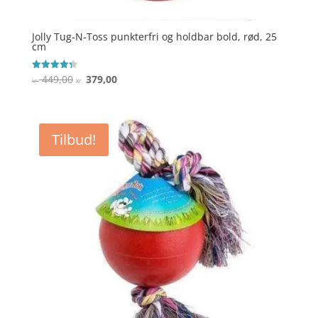
Jolly Tug-N-Toss punkterfri og holdbar bold, rød, 25
cm
Den
Den
449,00
379,00
Vurderet
kr.
kr.
4.3
oprindelige
aktuelle
ud af 5
pris
pris
var:
er:
Tilbud!
kr. 449,00.
kr. 379,00.