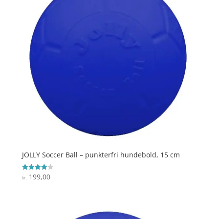
JOLLY Soccer Ball – punkterfri hundebold, 15 cm
199,00
Vurderet
kr.
4
ud af 5