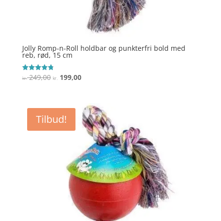
Jolly Romp-n-Roll holdbar og punkterfri bold med
reb, rød, 15 cm
Den
Den
249,00
199,00
Vurderet
kr.
kr.
4.8
oprindelige
aktuelle
ud af 5
pris
pris
var:
er:
Tilbud!
kr. 249,00.
kr. 199,00.