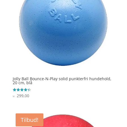
Jolly Ball Bounce-N-Play solid punkterfri hundehold,
20 cm, blå
299,00
Vurderet
kr.
4.3
ud af 5
Tilbud!