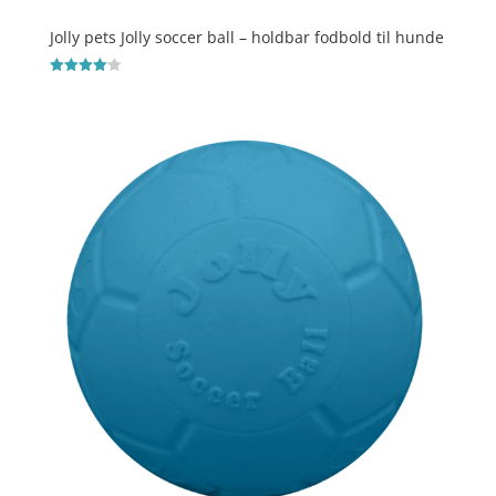
Jolly pets Jolly soccer ball – holdbar fodbold til hunde
Vurderet
4.1
ud af 5