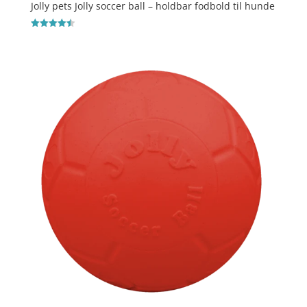
Jolly pets Jolly soccer ball – holdbar fodbold til hunde
Vurderet
4.5
ud af 5