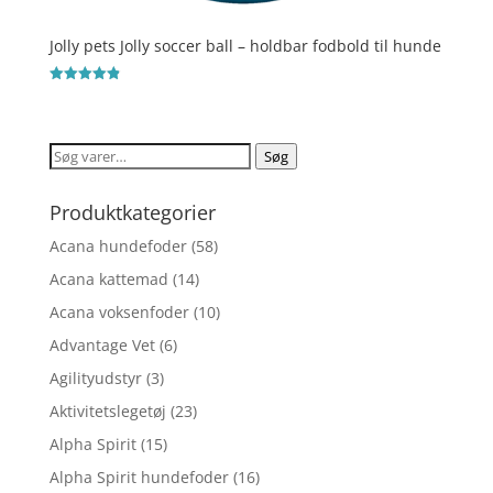
Jolly pets Jolly soccer ball – holdbar fodbold til hunde
Vurderet
4.9
ud af 5
Søg
Søg
efter:
Produktkategorier
Acana hundefoder
(58)
Acana kattemad
(14)
Acana voksenfoder
(10)
Advantage Vet
(6)
Agilityudstyr
(3)
Aktivitetslegetøj
(23)
Alpha Spirit
(15)
Alpha Spirit hundefoder
(16)