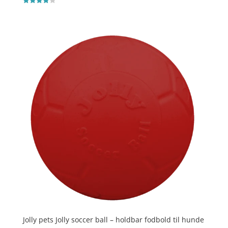
Vurderet
3.9
ud af 5
Jolly pets Jolly soccer ball – holdbar fodbold til hunde