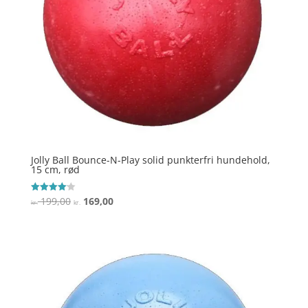
Jolly Ball Bounce-N-Play solid punkterfri hundehold,
15 cm, rød
Den
Den
199,00
169,00
Vurderet
kr.
kr.
4.1
oprindelige
aktuelle
ud af 5
pris
pris
var:
er:
kr. 199,00.
kr. 169,00.