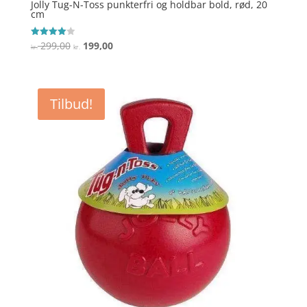
Jolly Tug-N-Toss punkterfri og holdbar bold, rød, 20
cm
Den
Den
299,00
199,00
Vurderet
kr.
kr.
4
oprindelige
aktuelle
ud af 5
pris
pris
var:
er:
Tilbud!
kr. 299,00.
kr. 199,00.