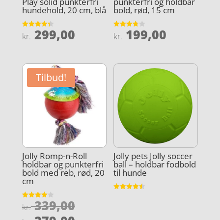
Play solid punkterfri
punkterfri og holdbar
hundehold, 20 cm, blå
bold, rød, 15 cm
299,00
199,00
Vurderet
Vurderet
kr.
kr.
4.3
3.8
ud af 5
ud af 5
Tilbud!
Jolly Romp-n-Roll
Jolly pets Jolly soccer
holdbar og punkterfri
ball – holdbar fodbold
bold med reb, rød, 20
til hunde
cm
Vurderet
Den
339,00
4.5
Vurderet
kr.
ud af 5
4
oprindelige
ud af 5