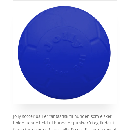
Jolly soccer ball er fantastisk til hunden som elsker
bolde.Denne bold til hunde er punkterfri og findes i
flere størrelser og farver.Jolly Soccer Ball er en meget