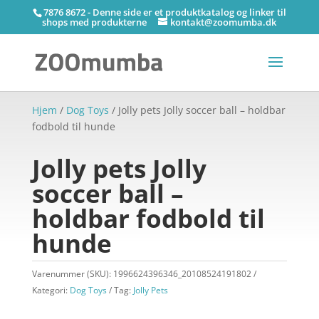
7876 8672 - Denne side er et produktkatalog og linker til
shops med produkterne
kontakt@zoomumba.dk
Hjem
/
Dog Toys
/ Jolly pets Jolly soccer ball – holdbar
fodbold til hunde
Jolly pets Jolly
soccer ball –
holdbar fodbold til
hunde
Varenummer (SKU):
1996624396346_20108524191802
Kategori:
Dog Toys
Tag:
Jolly Pets