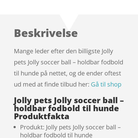
Bedømt
som
3.9
ud af 5
baseret
Beskrivelse
på
kundebed
ømmels
Mange leder efter den billigste Jolly
er
pets Jolly soccer ball – holdbar fodbold
til hunde på nettet, og de ender oftest
ud med at finde tilbud her:
Gå til shop
Jolly pets Jolly soccer ball –
holdbar fodbold til hunde
Produktfakta
Produkt: Jolly pets Jolly soccer ball –
holdbar fodbold til hunde