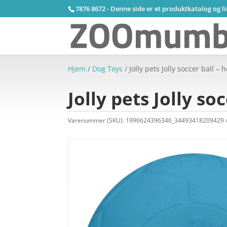
7876 8672 - Denne side er et produktkatalog og l
Hjem
/
Dog Toys
/ Jolly pets Jolly soccer ball –
Jolly pets Jolly so
Varenummer (SKU):
1996624396346_34493418209429