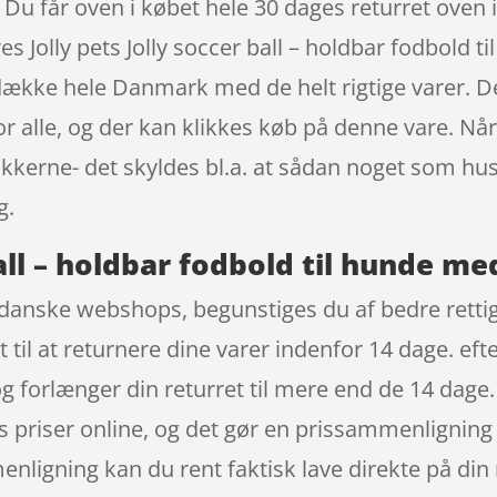
Du får oven i købet hele 30 dages returret oven i
es Jolly pets Jolly soccer ball – holdbar fodbold
dække hele Danmark med de helt rigtige varer. D
or alle, og der kan klikkes køb på denne vare. Nå
tikkerne- det skyldes bl.a. at sådan noget som hu
g.
ball – holdbar fodbold til hunde m
danske webshops, begunstiges du af bedre rettig
t til at returnere dine varer indenfor 14 dage. eft
g forlænger din returret til mere end de 14 dage.
res priser online, og det gør en prissammenlignin
enligning kan du rent faktisk lave direkte på din 