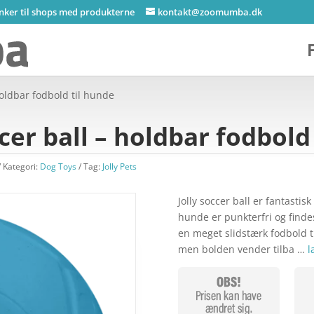
inker til shops med produkterne
kontakt@zoomumba.dk
 holdbar fodbold til hunde
ccer ball – holdbar fodbold
Kategori:
Dog Toys
Tag:
Jolly Pets
Jolly soccer ball er fantasti
hunde er punkterfri og findes 
en meget slidstærk fodbold ti
men bolden vender tilba …
l