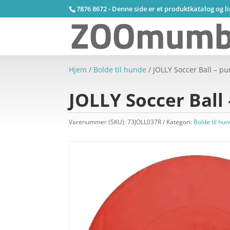
7876 8672 - Denne side er et produktkatalog og l
Hjem
/
Bolde til hunde
/ JOLLY Soccer Ball – p
JOLLY Soccer Ball
Varenummer (SKU):
73JOLL037R
Kategori:
Bolde til hu