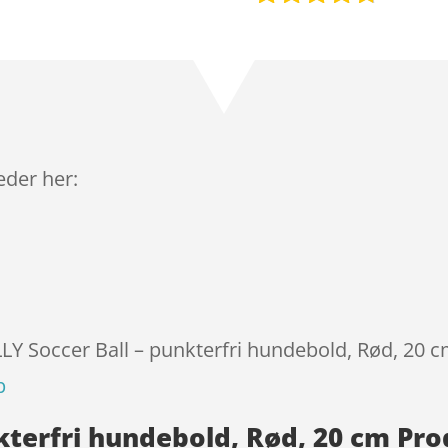
Bedømt
som
4.6
ud af 5
baseret
på
kundebedø
mmelser
leder her:
LLY Soccer Ball – punkterfri hundebold, Rød, 20 c
p
nkterfri hundebold, Rød, 20 cm Pr