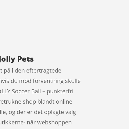
olly Pets
t på i den eftertragtede
 hvis du mod forventning skulle
LLY Soccer Ball – punkterfri
retrukne shop blandt online
le, og der er det oplagte valg
 butikkerne- når webshoppen