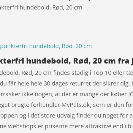
nkterfri hundebold, Rød, 20 cm
– punkterfri hundebold, Rød, 20 cm
kterfri hundebold, Rød, 20 cm fra J
debold, Rød, 20 cm findes stadig i Top-10 eller tæ
u får hele hele 30 dages returret der sikrer dig,
errasker ikke nogen, at der er mange der køber JO
get brugte forhandler MyPets.dk, som er den fo
ppen og i det store udvalg finder du noget for al
line webshops er priserne mere attraktive end i