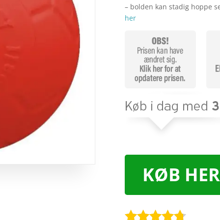
– bolden kan stadig hoppe s
her
KØB HER