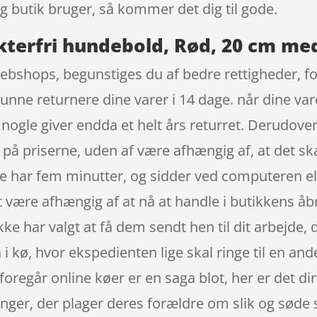
 butik bruger, så kommer det dig til gode.
kterfri hundebold, Rød, 20 cm me
webshops, begunstiges du af bedre rettigheder, f
 kunne returnere dine varer i 14 dage. når dine va
nogle giver endda et helt års returret. Derudove
på priserne, uden af være afhængig af, at det sk
ge har fem minutter, og sidder ved computeren el
, at være afhængig af at nå at handle i butikkens
ikke har valgt at få dem sendt hen til dit arbejde
 i kø, hvor ekspedienten lige skal ringe til en and
n foregår online køer er en saga blot, her er det d
ger, der plager deres forældre om slik og søde 