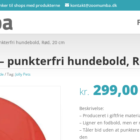
inker til shops med produkterne
kontakt@zoomumba.dk
unkterfri hundebold, Rød, 20 cm
 – punkterfri hundebold, 
nde
Tag:
Jolly Pets
299,00
kr.
Beskrivelse:
– Produceret i giftfrie materi
– Ligner en fodbold, men er
– Tåler bid uden at punktere
den