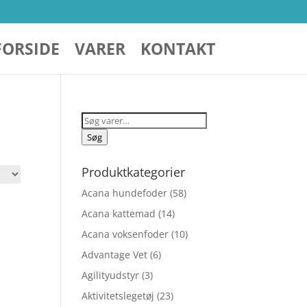
FORSIDE
VARER
KONTAKT
Søg
efter:
Søg
Produktkategorier
Acana hundefoder
(58)
Acana kattemad
(14)
Acana voksenfoder
(10)
Advantage Vet
(6)
Agilityudstyr
(3)
Aktivitetslegetøj
(23)