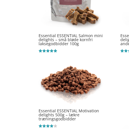
Essential ESSENTIAL Salmon mini
Esse
delights – små bløde kornfri
deli
laksegodbidder 100g
and
Vurderet
Vurde
5
5
ud af 5
ud af
Essential ESSENTIAL Motivation
delights 500g – lækre
træningsgodbidder