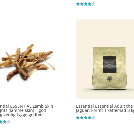
Vurderet
4
ud af 5
ntial ESSENTIAL Lamb Skin
Essential Essential Adult the
ghts (lamme skin) – god
Jaguar, kornfrit kattemad 3 k
rgivenlig tygge godbid
Vurderet
4.2
ret
ud af 5