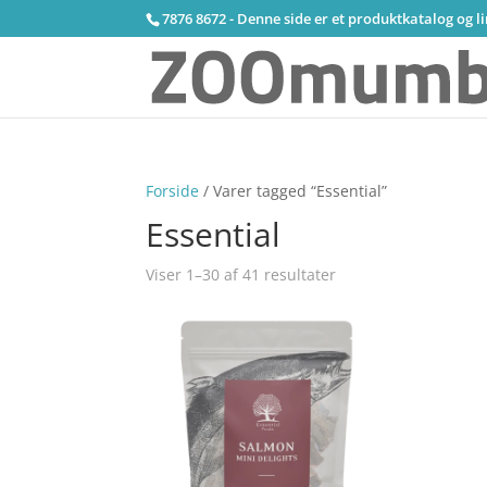
7876 8672 - Denne side er et produktkatalog og l
Forside
/ Varer tagged “Essential”
Essential
Viser 1–30 af 41 resultater