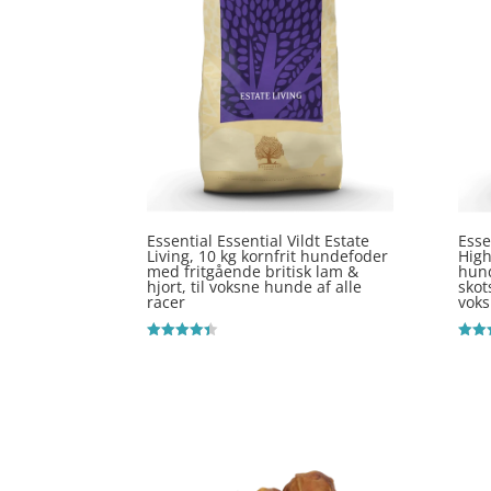
Essential Essential Vildt Estate
Esse
Living, 10 kg kornfrit hundefoder
High
med fritgående britisk lam &
hun
hjort, til voksne hunde af alle
skot
racer
voks
Vurderet
Vurde
4.4
4.7
ud af 5
ud af