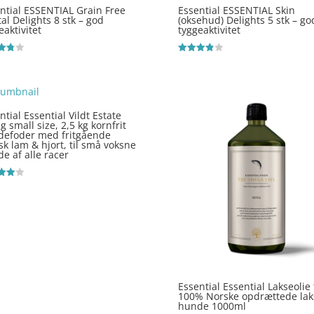
ntial ESSENTIAL Grain Free
Essential ESSENTIAL Skin
al Delights 8 stk – god
(oksehud) Delights 5 stk – go
eaktivitet
tyggeaktivitet
ret
Vurderet
3.9
 5
ud af 5
ntial Essential Vildt Estate
ng small size, 2,5 kg kornfrit
defoder med fritgående
isk lam & hjort, til små voksne
e af alle racer
ret
 5
Essential Essential Lakseolie 
100% Norske opdrættede laks
hunde 1000ml