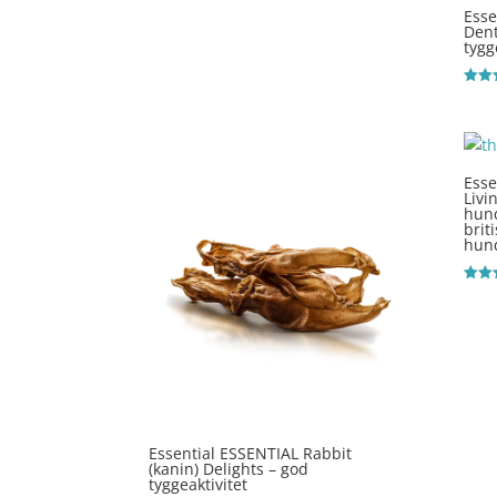
Esse
Dent
tygg
Vurde
3.8
ud af
Esse
Livi
hun
brit
hund
Vurde
4
ud af
Essential ESSENTIAL Rabbit
(kanin) Delights – god
tyggeaktivitet