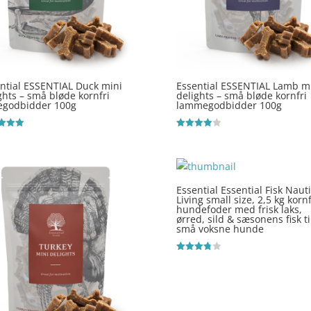
ntial ESSENTIAL Duck mini
Essential ESSENTIAL Lamb m
ghts – små bløde kornfri
delights – små bløde kornfri
egodbidder 100g
lammegodbidder 100g
ret
Vurderet
4
 5
ud af 5
Essential Essential Fisk Nauti
Living small size, 2,5 kg kornf
hundefoder med frisk laks,
ørred, sild & sæsonens fisk ti
små voksne hunde
Vurderet
3.8
ud af 5