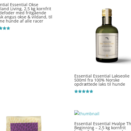
ntial Essential Okse
land Living, 2,5 kg kornfrit
defoder med fritgående
sk angus okse & vildand, til
ne hunde af alle racer
ret
 5
Essential Essential Lakseolie
500ml fra 100% Norske
opdrættede laks til hunde
Vurderet
5
ud af 5
Essential Essential Hvalpe T
Beginning – 2,5 kg kornfrit