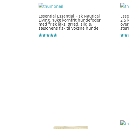
ud af
Essential Essential Fisk Nautical
Esse
Living, 10kg kornfrit hundefoder
2,5 
med frisk laks, ørred, sild &
over
sæsonens fisk til voksne hunde
ster
Vurderet
Vurde
4.9
4.2
ud af 5
ud af