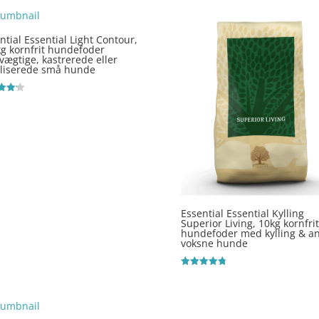
 5
ntial Essential Light Contour,
kg kornfrit hundefoder
vægtige, kastrerede eller
iliserede små hunde
ret
 5
Essential Essential Kylling
Superior Living, 10kg kornfrit
hundefoder med kylling & and
voksne hunde
Vurderet
4.8
ud af 5