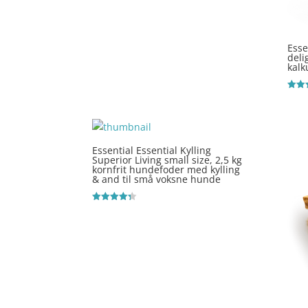
Vurderet
4
ud af 5
Esse
deli
kalk
Vurde
4
ud af
Essential Essential Kylling
Superior Living small size, 2,5 kg
kornfrit hundefoder med kylling
& and til små voksne hunde
Vurderet
4.3
ud af 5