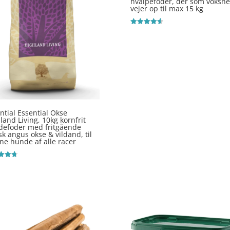
hvalpefoder, der som voksne
vejer op til max 15 kg
Vurderet
4.6
ud af 5
ntial Essential Okse
land Living, 10kg kornfrit
defoder med fritgående
sk angus okse & vildand, til
ne hunde af alle racer
ret
 5