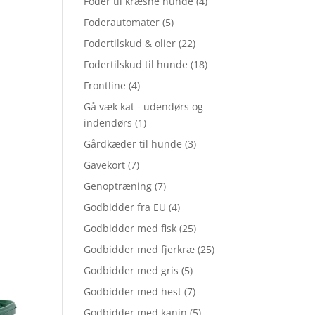
Foder til kræsne hunde
(4)
Foderautomater
(5)
Fodertilskud & olier
(22)
Fodertilskud til hunde
(18)
Frontline
(4)
Gå væk kat - udendørs og
indendørs
(1)
Gårdkæder til hunde
(3)
Gavekort
(7)
Genoptræning
(7)
Godbidder fra EU
(4)
Godbidder med fisk
(25)
Godbidder med fjerkræ
(25)
Godbidder med gris
(5)
Godbidder med hest
(7)
Godbidder med kanin
(5)