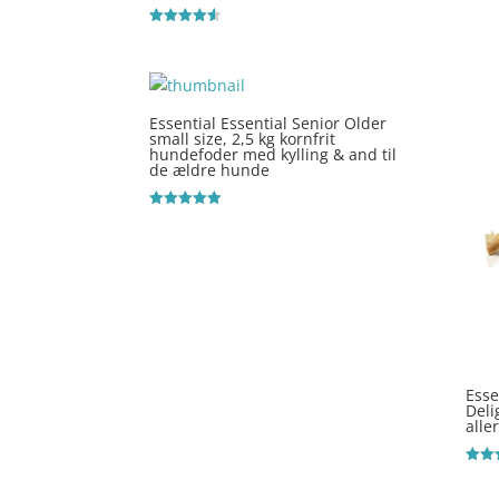
Vurderet
4.5
ud af 5
Essential Essential Senior Older
small size, 2,5 kg kornfrit
hundefoder med kylling & and til
de ældre hunde
Vurderet
5
ud af 5
Esse
Deli
alle
Vurde
4.2