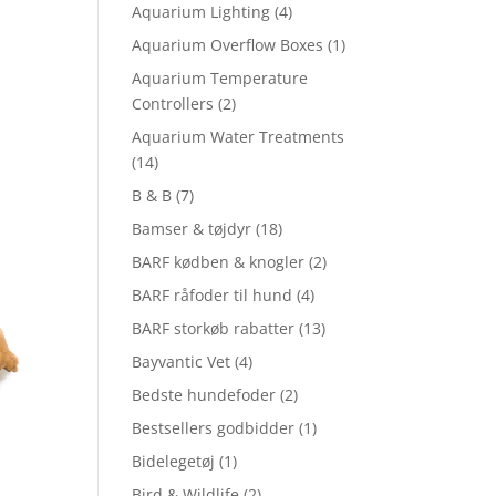
Aquarium Lighting
(4)
Aquarium Overflow Boxes
(1)
Aquarium Temperature
Controllers
(2)
Aquarium Water Treatments
(14)
B & B
(7)
Bamser & tøjdyr
(18)
BARF kødben & knogler
(2)
BARF råfoder til hund
(4)
BARF storkøb rabatter
(13)
Bayvantic Vet
(4)
Bedste hundefoder
(2)
Bestsellers godbidder
(1)
Bidelegetøj
(1)
Bird & Wildlife
(2)