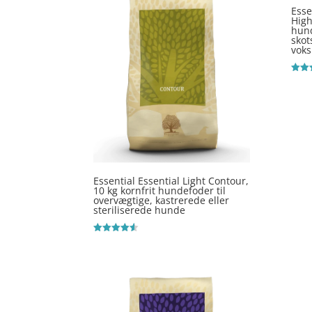
Esse
High
hun
skot
voks
Vurde
5
ud af
Essential Essential Light Contour,
10 kg kornfrit hundefoder til
overvægtige, kastrerede eller
steriliserede hunde
Vurderet
4.5
ud af 5