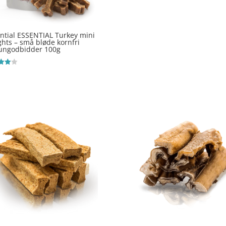
ntial ESSENTIAL Turkey mini
ghts – små bløde kornfri
ungodbidder 100g
ret
 5