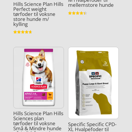
Hills Science Plan Hills
mellemstore hunde
Perfect weight
tørfoder til voksne
store hunde m/
Vurderet
4.4
kylling
ud af 5
Vurderet
4.7
ud af 5
Hills Science Plan Hills
Sciences plan
tørfoder til voksne
Specific Specific CPD-
Små & Mindre hunde
XL Hvalpefoder til