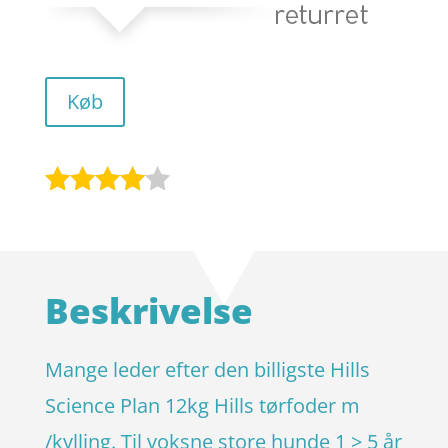
Køb
Bedømt
som
3.9
ud af 5
baseret
Beskrivelse
på
kundebed
ømmels
Mange leder efter den billigste Hills
er
Science Plan 12kg Hills tørfoder m
/kylling. Til voksne store hunde 1 > 5 år