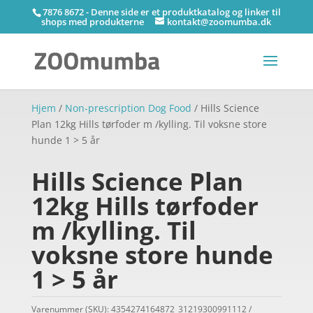
7876 8672 - Denne side er et produktkatalog og linker til
shops med produkterne
kontakt@zoomumba.dk
Hjem
/
Non-prescription Dog Food
/ Hills Science
Plan 12kg Hills tørfoder m /kylling. Til voksne store
hunde 1 > 5 år
Hills Science Plan
12kg Hills tørfoder
m /kylling. Til
voksne store hunde
1 > 5 år
Varenummer (SKU):
4354274164872_31219300991112