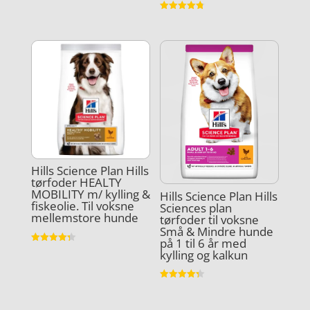
Vurderet
3.8
Vurderet
ud af 5
4.8
ud af 5
Hills Science Plan Hills
tørfoder HEALTY
MOBILITY m/ kylling &
Hills Science Plan Hills
fiskeolie. Til voksne
Sciences plan
mellemstore hunde
tørfoder til voksne
Små & Mindre hunde
på 1 til 6 år med
Vurderet
kylling og kalkun
4.3
ud af 5
Vurderet
4.3
ud af 5