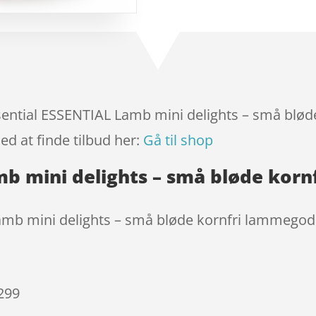
ud af 5
baseret
på
kundebed
ømmels
er
Essential ESSENTIAL Lamb mini delights – små bl
ed at finde tilbud her:
Gå til shop
mb mini delights – små bløde kor
amb mini delights – små bløde kornfri lammego
 299