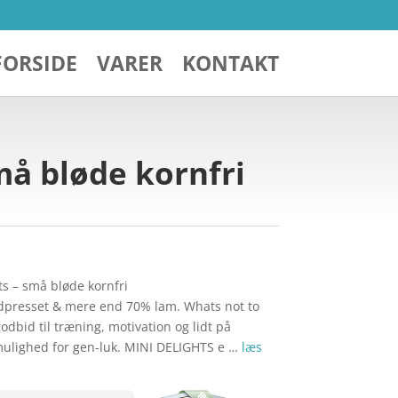
FORSIDE
VARER
KONTAKT
må bløde kornfri
s – små bløde kornfri
dpresset & mere end 70% lam. Whats not to
godbid til træning, motivation og lidt på
ulighed for gen-luk. MINI DELIGHTS e …
læs