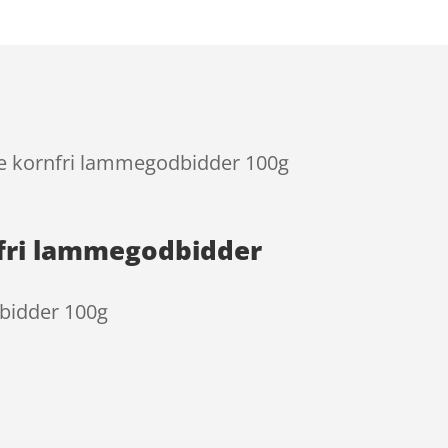
øde kornfri lammegodbidder 100g
nfri lammegodbidder
dbidder 100g