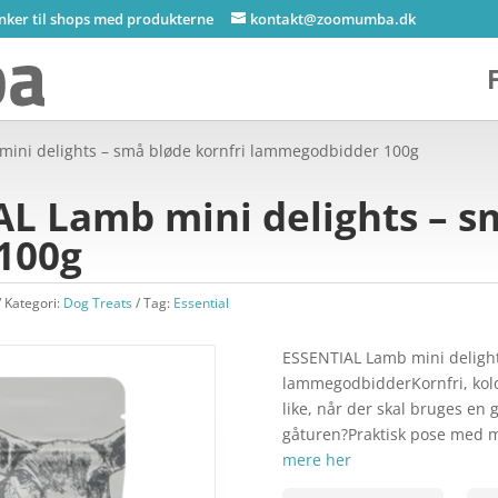
inker til shops med produkterne
kontakt@zoomumba.dk
mini delights – små bløde kornfri lammegodbidder 100g
AL Lamb mini delights – s
100g
Kategori:
Dog Treats
Tag:
Essential
ESSENTIAL Lamb mini delight
lammegodbidderKornfri, kol
like, når der skal bruges en 
gåturen?Praktisk pose med m
mere her