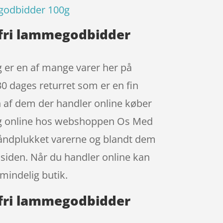
egodbidder 100g
nfri lammegodbidder
 er en af mange varer her på
30 dages returret som er en fin
en af dem der handler online køber
0g online hos webshoppen Os Med
r håndplukket varerne og blandt dem
å siden. Når du handler online kan
lmindelig butik.
nfri lammegodbidder