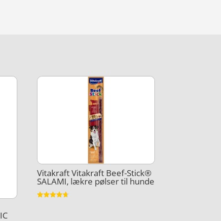
Vitakraft Vitakraft Beef-Stick®
SALAMI, lækre pølser til hunde
Vurderet
4.7
IC
ud af 5