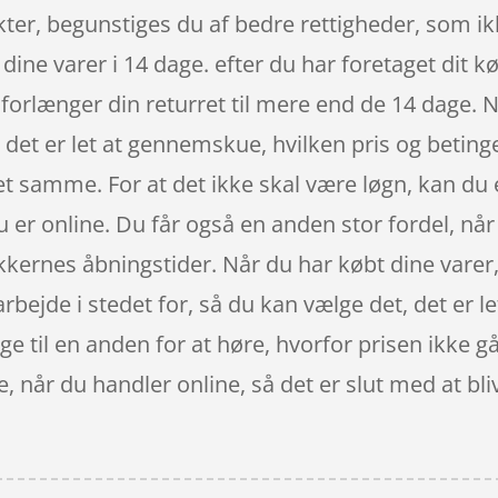
er, begunstiges du af bedre rettigheder, som ikk
dine varer i 14 dage. efter du har foretaget dit k
orlænger din returret til mere end de 14 dage. N
og det er let at gennemskue, hvilken pris og betin
et samme. For at det ikke skal være løgn, kan d
du er online. Du får også en anden stor fordel, nå
kkernes åbningstider. Når du har købt dine varer, 
bejde i stedet for, så du kan vælge det, det er let
ge til en anden for at høre, hvorfor prisen ikke går
ke, når du handler online, så det er slut med at b