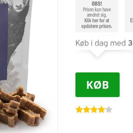
KØB
Bedømt
som
4