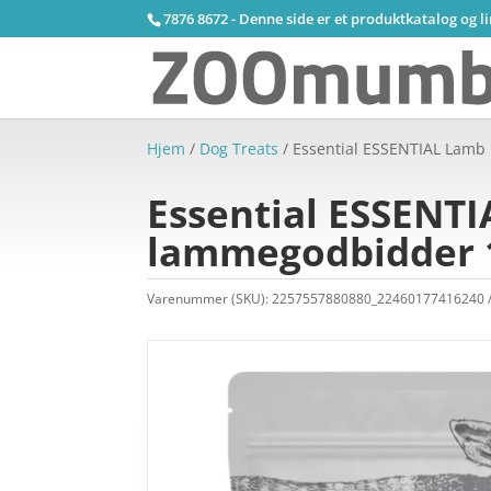
7876 8672 - Denne side er et produktkatalog og l
Hjem
/
Dog Treats
/ Essential ESSENTIAL Lamb 
Essential ESSENTI
lammegodbidder 
Varenummer (SKU):
2257557880880_22460177416240