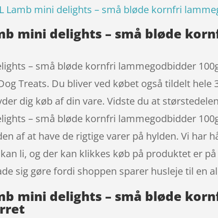
L Lamb mini delights – små bløde kornfri lamm
mb mini delights – små bløde kor
lights – små bløde kornfri lammegodbidder 100g
g Treats. Du bliver ved købet også tildelt hele 
ryder dig køb af din vare. Vidste du at størstedel
elights – små bløde kornfri lammegodbidder 10
den af at have de rigtige varer på hylden. Vi ha
 kan li, og der kan klikkes køb på produktet er p
ade sig gøre fordi shoppen sparer husleje til en a
mb mini delights – små bløde kor
rret