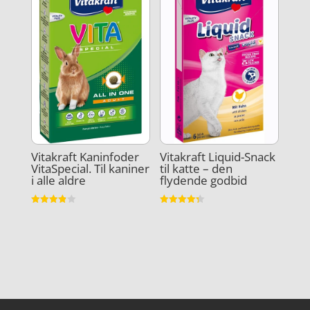
Vitakraft Kaninfoder
Vitakraft Liquid-Snack
VitaSpecial. Til kaniner
til katte – den
i alle aldre
flydende godbid
Vurderet
Vurderet
3.9
4.3
ud af 5
ud af 5