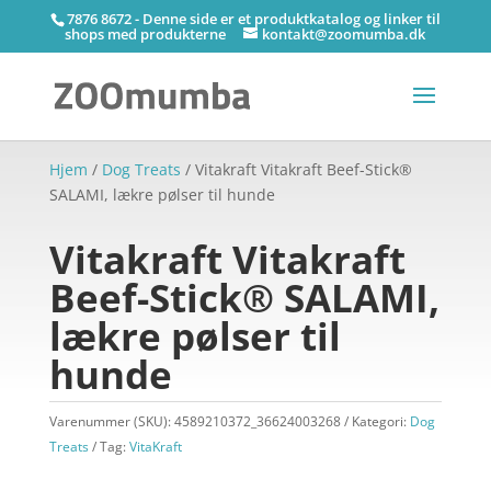
7876 8672 - Denne side er et produktkatalog og linker til
shops med produkterne
kontakt@zoomumba.dk
Hjem
/
Dog Treats
/ Vitakraft Vitakraft Beef-Stick®
SALAMI, lækre pølser til hunde
Vitakraft Vitakraft
Beef-Stick® SALAMI,
lækre pølser til
hunde
Varenummer (SKU):
4589210372_36624003268
Kategori:
Dog
Treats
Tag:
VitaKraft