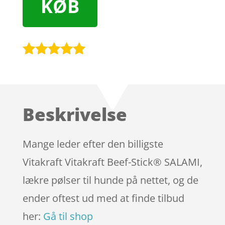
KØB
Bedømt
som
4.8
ud af 5
baseret på
Beskrivelse
kundebedø
mmelser
Mange leder efter den billigste
Vitakraft Vitakraft Beef-Stick® SALAMI,
lækre pølser til hunde på nettet, og de
ender oftest ud med at finde tilbud
her:
Gå til shop