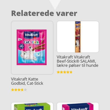
Relaterede varer
Vitakraft Vitakraft
Beef-Stick® SALAMI,
lækre pølser til hunde
Vurderet
Vitakraft Katte
4.7
Godbid, Cat-Stick
ud af 5
Vurderet
3.8
ud af 5