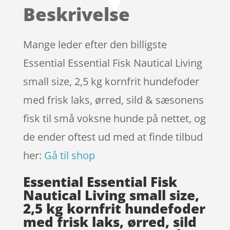
baseret
Beskrivelse
på
kundebed
ømmels
Mange leder efter den billigste
er
Essential Essential Fisk Nautical Living
small size, 2,5 kg kornfrit hundefoder
med frisk laks, ørred, sild & sæsonens
fisk til små voksne hunde på nettet, og
de ender oftest ud med at finde tilbud
her:
Gå til shop
Essential Essential Fisk
Nautical Living small size,
2,5 kg kornfrit hundefoder
med frisk laks, ørred, sild