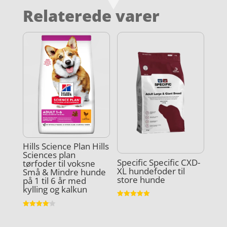
Relaterede varer
Hills Science Plan Hills
Sciences plan
Specific Specific CXD-
tørfoder til voksne
XL hundefoder til
Små & Mindre hunde
store hunde
på 1 til 6 år med
kylling og kalkun
Vurderet
5
Vurderet
ud af 5
4.1
ud af 5