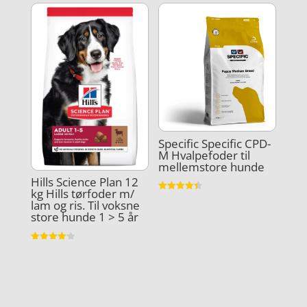
Specific Specific CPD-
M Hvalpefoder til
mellemstore hunde
Hills Science Plan 12
kg Hills tørfoder m/
Vurderet
lam og ris. Til voksne
4.4
store hunde 1 > 5 år
ud af 5
Vurderet
4.2
ud af 5