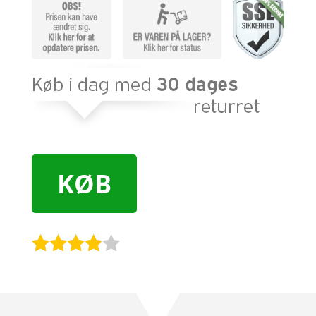
KØB
Bedømt
som
3.8
ud af 5