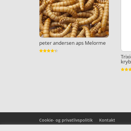
peter andersen aps Melorme
Trix
Vurderet
4.3
kry
ud af 5
Vurder
3.8
ud af 
Cookie- og privatlivspolitik
Kontakt