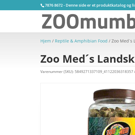
7876 8672 - Denne side er et produktkatalog og l
Hjem
/
Reptile & Amphibian Food
/ Zoo Med´s 
Zoo Med´s Landsk
Varenummer (SKU):
5849271337109_41122036318357