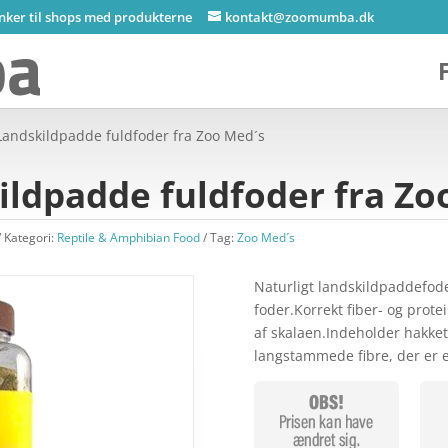
inker til shops med produkterne
kontakt@zoomumba.dk
Landskildpadde fuldfoder fra Zoo Med´s
ildpadde fuldfoder fra Zo
Kategori:
Reptile & Amphibian Food
Tag:
Zoo Med´s
Naturligt landskildpaddefode
foder.Korrekt fiber- og prote
af skalaen.Indeholder hakket
langstammede fibre, der er 