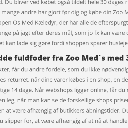
. Du bliver ved købet også tildelt hele 30 dages 
ig mange andre har gjort før dig og købe din Zoo
pen Os Med Kæledyr, der har alle de efterspurgte
e på jagt efter deres mål, som jo fx kan være d
 kan lade sig gøre fordi shoppen sparer husleje t
de fuldfoder fra Zoo Med´s med 3
er, får du andre fordele, som du ikke nødvendigv
ges returret. når dine varer købes i en shop, en 
ige 14 dage. Når webshops ligger online, får du m
 en leg, når man kan se de forskellige shops pri
en at være afhængig af butikkers åbningstider. Du
u slipper for, at være afhængig af at nå at handle