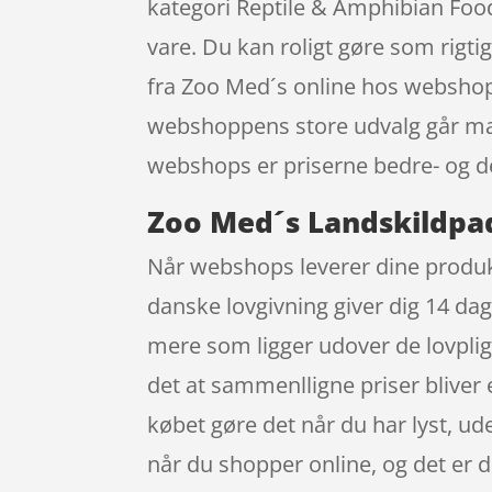
kategori Reptile & Amphibian Food
vare. Du kan roligt gøre som rigt
fra Zoo Med´s online hos webshop
webshoppens store udvalg går mang
webshops er priserne bedre- og det
Zoo Med´s Landskildpad
Når webshops leverer dine produkt
danske lovgivning giver dig 14 da
mere som ligger udover de lovpligt
det at sammenlligne priser bliver
købet gøre det når du har lyst, ud
når du shopper online, og det er d