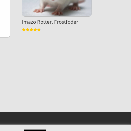
Imazo Rotter, Frostfoder
Vurderet
4.7
ud af 5