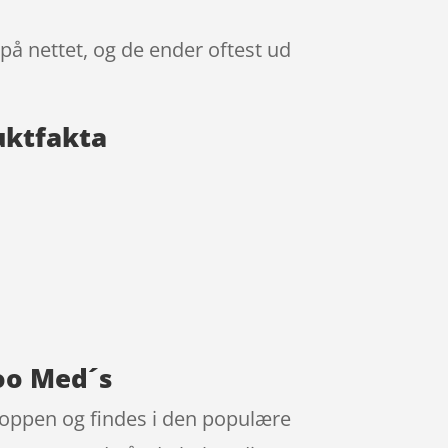
på nettet, og de ender oftest ud
uktfakta
oo Med´s
hoppen og findes i den populære