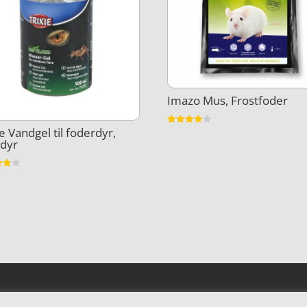
Imazo Mus, Frostfoder
ie Vandgel til foderdyr,
Vurderet
4
bdyr
ud af 5
et
5