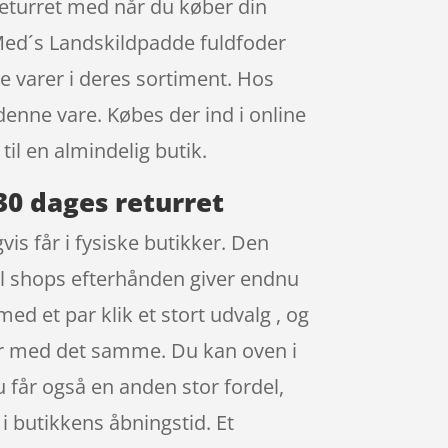
returret med når du køber din
 Med´s Landskildpadde fuldfoder
 varer i deres sortiment. Hos
enne vare. Købes der ind i online
il en almindelig butik.
0 dages returret
is får i fysiske butikker. Den
del shops efterhånden giver endnu
ed et par klik et stort udvalg , og
ser med det samme. Du kan oven i
 får også en anden stor fordel,
 i butikkens åbningstid. Et