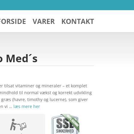
FORSIDE
VARER
KONTAKT
o Med´s
r tilsat vitaminer og mineraler – et komplet
inindhold til normal vækst og korrekt udvikling
 græs (havre, timothy og lucerne), som giver
en vi …
læs mere her