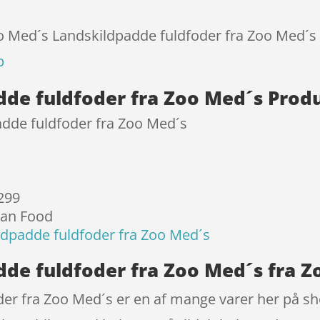
kundebedø
mmelser
oo Med´s Landskildpadde fuldfoder fra Zoo Med´s 
p
de fuldfoder fra Zoo Med´s Prod
dde fuldfoder fra Zoo Med´s
 299
ian Food
dpadde fuldfoder fra Zoo Med´s
de fuldfoder fra Zoo Med´s fra Z
er fra Zoo Med´s er en af mange varer her på s