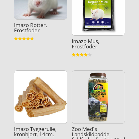
Imazo Rotter,
Frostfoder
Imazo Mus,
Vurderet
Frostfoder
4.7
ud af 5
Vurderet
4
ud af 5
Imazo Tyggerulle,
Zoo Med´s
kronhjort, 14cm.
Landskildpadde