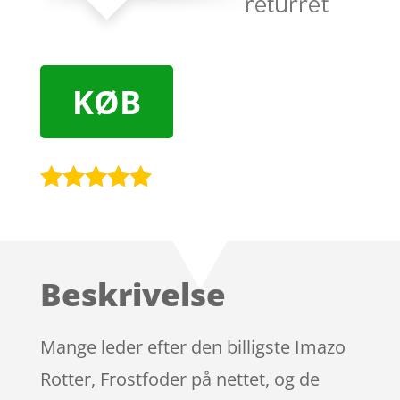
KØB
Bedømt
som
4.8
ud af 5
baseret på
Beskrivelse
kundebedø
mmelser
Mange leder efter den billigste Imazo
Rotter, Frostfoder på nettet, og de