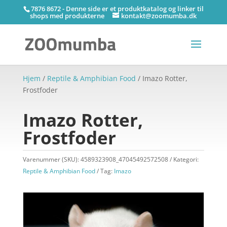
7876 8672 - Denne side er et produktkatalog og linker til
shops med produkterne
kontakt@zoomumba.dk
Hjem
/
Reptile & Amphibian Food
/ Imazo Rotter,
Frostfoder
Imazo Rotter,
Frostfoder
Varenummer (SKU):
4589323908_47045492572508
Kategori:
Reptile & Amphibian Food
Tag:
Imazo