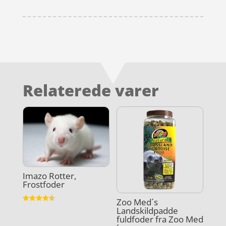
Relaterede varer
Imazo Rotter,
Frostfoder
Zoo Med´s
Vurderet
Landskildpadde
4.6
fuldfoder fra Zoo Med
ud af 5