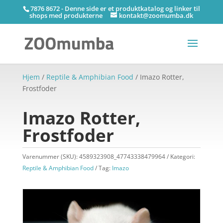
7876 8672 - Denne side er et produktkatalog og linker til
shops med produkterne
kontakt@zoomumba.dk
Hjem
/
Reptile & Amphibian Food
/ Imazo Rotter,
Frostfoder
Imazo Rotter,
Frostfoder
Varenummer (SKU):
4589323908_47743338479964
Kategori:
Reptile & Amphibian Food
Tag:
Imazo