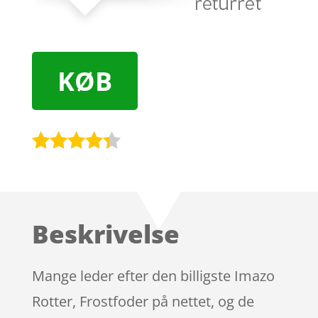
KØB
Bedømt
som
4.2
ud af 5
baseret
Beskrivelse
på
kundebedø
mmelser
Mange leder efter den billigste Imazo
Rotter, Frostfoder på nettet, og de