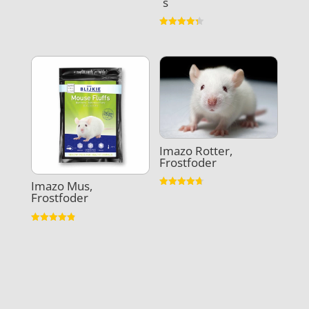
´s
Vurderet
4.3
ud af 5
Imazo Rotter,
Frostfoder
Imazo Mus,
Vurderet
Frostfoder
4.7
ud af 5
Vurderet
4.9
ud af 5