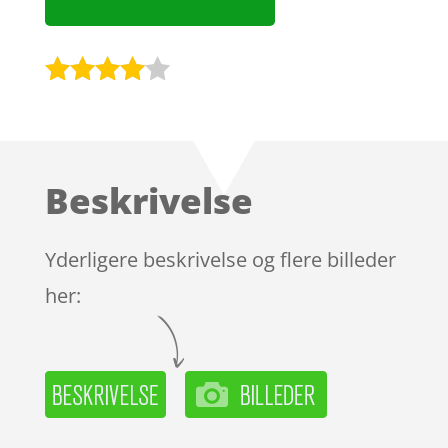
Bedømt
som
3.9
ud af 5
baseret
Beskrivelse
på
kundebed
ømmels
Yderligere beskrivelse og flere billeder
er
her: