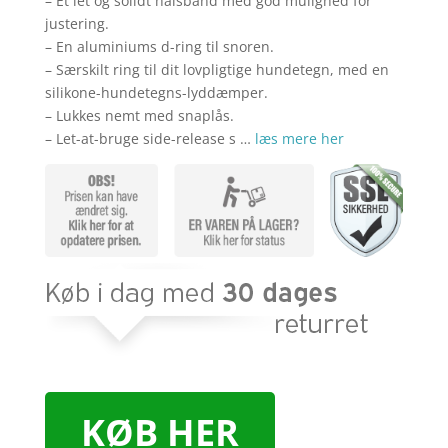
– Et let og solidt halsbånd med god mulighed for
justering.
– En aluminiums d-ring til snoren.
– Særskilt ring til dit lovpligtige hundetegn, med en
silikone-hundetegns-lyddæmper.
– Lukkes nemt med snaplås.
– Let-at-bruge side-release s …
læs mere her
KØB HER