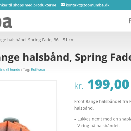
inker til shops med produkterne
kontakt@zoomumba.dk
nge halsbånd, Spring Fade, 36 – 51 cm
nge halsbånd, Spring Fade
ånd til hunde
Tag:
Ruffwear
199,00
kr.
Front Range halsbåndet fra R
halsbånd.
– Lukkes nemt med en snapl
– V-ring på halsbåndet.