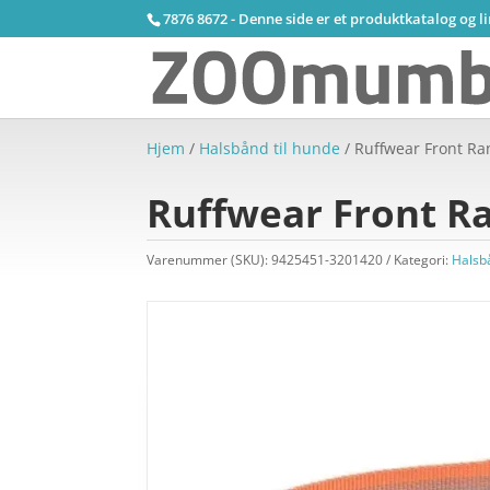
7876 8672 - Denne side er et produktkatalog og l
Hjem
/
Halsbånd til hunde
/ Ruffwear Front Ra
Ruffwear Front Ra
Varenummer (SKU):
9425451-3201420
Kategori:
Halsb