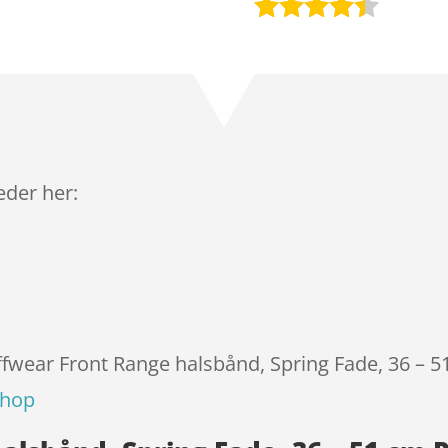
Bedømt
som
4.3
ud af 5
baseret
på
kundebedø
mmelser
leder her:
ffwear Front Range halsbånd, Spring Fade, 36 – 5
shop