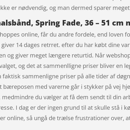
t ikke er nødvendig, og man dermed sparer meget
alsbånd, Spring Fade, 36 – 51 cm 
hoppes online, får du andre fordele, end loven fo
giver 14 dages retrret. efter du har købt dine v
en og giver meget længere returtid. Når webshop
valget, og det at sammenlligne priser bliver en 
n faktisk sammenligne priser på alle tider af døg
 at bæreposen med varerne går i stykker på vej hj
se, medmindre du vælger at få dem sendt til din ar
sse. I dag er der ingen grund til at skulle stå i 
er online, så ungå de trælse frustrationer over, at