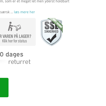
ium, som er et meget let men yderst holdbart
n særsk …
læs mere her