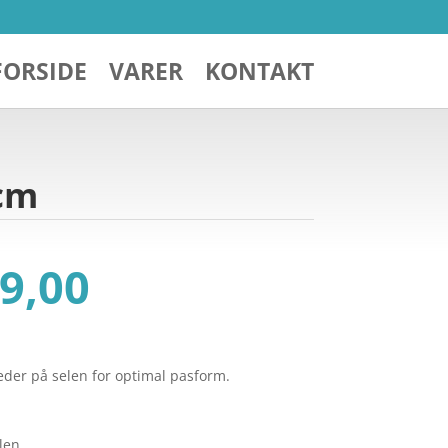
FORSIDE
VARER
KONTAKT
 cm
Den
9,00
ndelige
aktuelle
pris
er:
499,00.
kr. 399,00.
teder på selen for optimal pasform.
len.