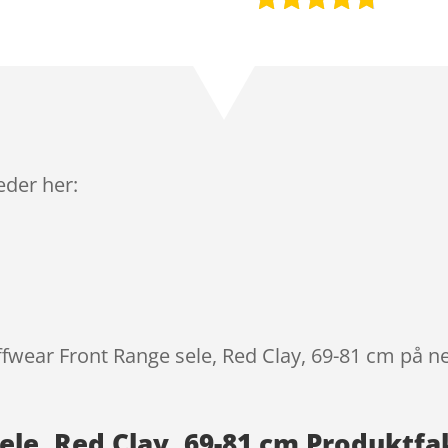
Bedømt
som
4.6
ud af 5
baseret
på
kundebedø
mmelser
leder her:
ffwear Front Range sele, Red Clay, 69-81 cm på n
ele, Red Clay, 69-81 cm Produktfa