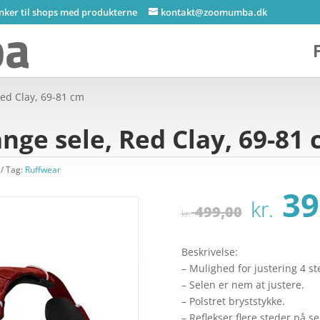
inker til shops med produkterne
kontakt@zoomumba.dk
Red Clay, 69-81 cm
nge sele, Red Clay, 69-81
Tag:
Ruffwear
Den
39
kr.
opri
499,00
kr.
pris
var:
Beskrivelse:
kr. 
– Mulighed for justering 4 s
– Selen er nem at justere.
– Polstret bryststykke.
– Reflekser flere steder på se