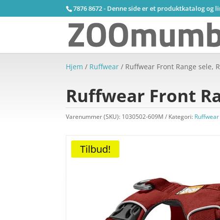
7876 8672 - Denne side er et produktkatalog og l
Hjem
/
Ruffwear
/ Ruffwear Front Range sele, 
Ruffwear Front Ra
Varenummer (SKU):
1030502-609M
Kategori:
Ruffwear
Tilbud!