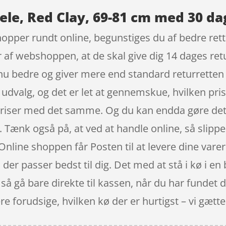
ele, Red Clay, 69-81 cm med 30 da
hopper rundt online, begunstiges du af bedre rett
 af webshoppen, at de skal give dig 14 dages retu
nu bedre og giver mere end standard returretten 
dvalg, og det er let at gennemskue, hvilken pris
riser med det samme. Og du kan endda gøre det su
. Tænk også på, at ved at handle online, så slipp
Online shoppen får Posten til at levere dine varer 
, der passer bedst til dig. Det med at stå i kø i en
å gå bare direkte til kassen, når du har fundet d
orudsige, hvilken kø der er hurtigst – vi gætter a