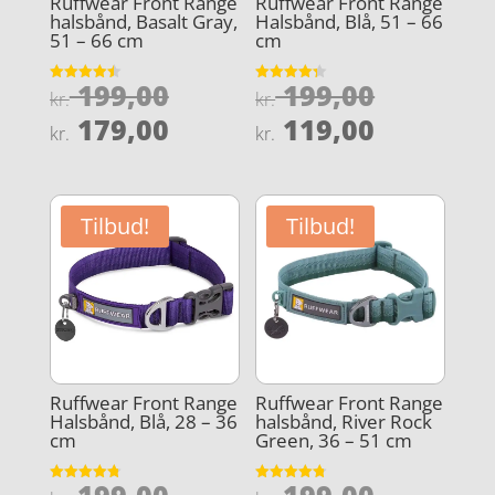
Ruffwear Front Range
Ruffwear Front Range
halsbånd, Basalt Gray,
Halsbånd, Blå, 51 – 66
51 – 66 cm
cm
Den
Den
199,00
199,00
Vurderet
Vurderet
kr.
kr.
4.5
4.3
oprindelige
oprindel
Den
Den
ud af 5
ud af 5
179,00
119,00
kr.
kr.
pris
pris
aktuelle
aktuelle
var:
var:
pris
pris
kr. 199,00.
kr. 199,0
er:
er:
Tilbud!
Tilbud!
kr. 179,00.
kr. 119,0
Ruffwear Front Range
Ruffwear Front Range
Halsbånd, Blå, 28 – 36
halsbånd, River Rock
cm
Green, 36 – 51 cm
Den
Den
Vurderet
Vurderet