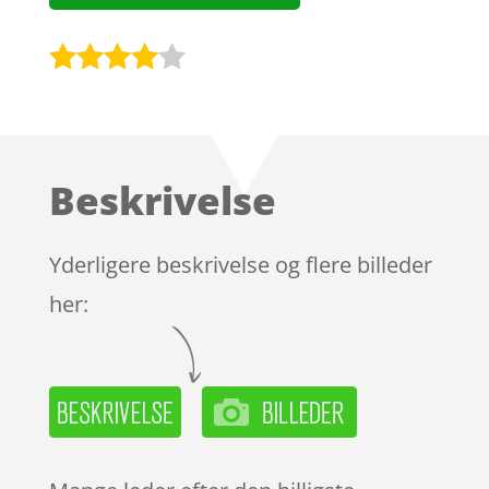
Bedømt
som
3.9
ud af 5
baseret
Beskrivelse
på
kundebed
ømmels
Yderligere beskrivelse og flere billeder
er
her: