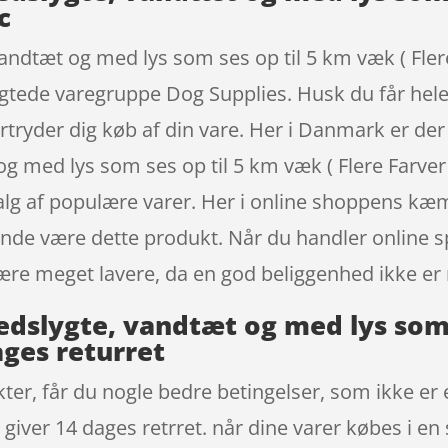
c
andtæt og med lys som ses op til 5 km væk ( Flere 
tragtede varegruppe Dog Supplies. Husk du får hel
fortryder dig køb af din vare. Her i Danmark er d
 og med lys som ses op til 5 km væk ( Flere Farv
dvalg af populære varer. Her i online shoppens k
ende være dette produkt. Når du handler online s
ære meget lavere, da en god beliggenhed ikke er
edslygte, vandtæt og med lys som 
ages returret
r, får du nogle bedre betingelser, som ikke er en
iver 14 dages retrret. når dine varer købes i en s