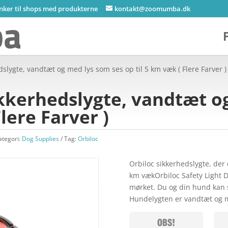
inker til shops med produkterne
kontakt@zoomumba.dk
dslygte, vandtæt og med lys som ses op til 5 km væk ( Flere Farver )
ikkerhedslygte, vandtæt o
lere Farver )
ategori:
Dog Supplies
Tag:
Orbiloc
Orbiloc sikkerhedslygte, der 
km vækOrbiloc Safety Light D
mørket. Du og din hund kan se
Hundelygten er vandtæt og 