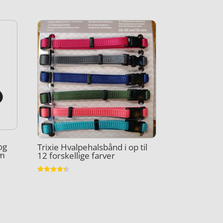
og
Trixie Hvalpehalsbånd i op til
km
12 forskellige farver
Vurderet
4.3
ud af 5