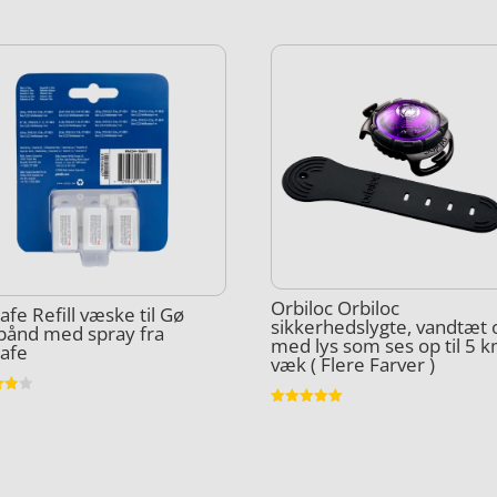
Orbiloc Orbiloc
afe Refill væske til Gø
sikkerhedslygte, vandtæt 
bånd med spray fra
med lys som ses op til 5 
afe
væk ( Flere Farver )
et
Vurderet
5
5
ud af 5