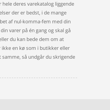
hele deres varekatalog liggende
elser der er bedst, i de mange
løbet af nul-komma-fem med din
 din varer på én gang og skal gå
, eller du kan bede dem om at
r ikke en kø som i butikker eller
det samme, så undgår du skrigende