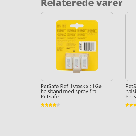
Relaterede varer
PetSafe Refill væske til Gø
PetS
halsbånd med spray fra
hals
PetSafe
PetS
Vurderet
Vurder
4.1
3.8
ud af 5
ud af 