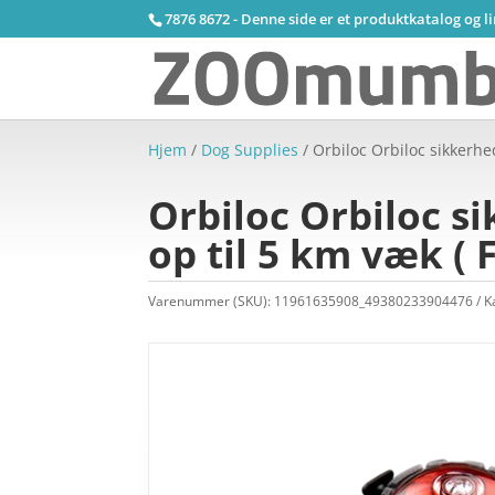
7876 8672 - Denne side er et produktkatalog og l
Hjem
/
Dog Supplies
/ Orbiloc Orbiloc sikkerhe
Orbiloc Orbiloc s
op til 5 km væk ( F
Varenummer (SKU):
11961635908_49380233904476
K