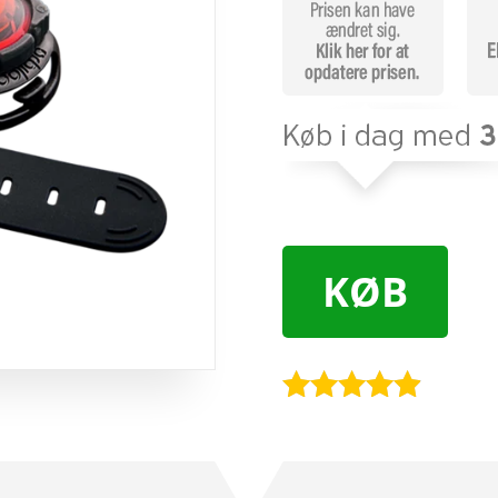
KØB
Bedømt
som
4.8
ud af 5