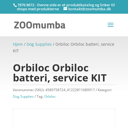
7876 8672 - Denne side er et produktkatalog og linker til
shops med produkterne
kontakt@zoomumba.dk
Hjem
/
Dog Supplies
/ Orbiloc Orbiloc batteri, service
KIT
Orbiloc Orbiloc
batteri, service KIT
Varenummer (SKU):
4589758724_41222811680917
Kategori:
Dog Supplies
Tag:
Orbiloc