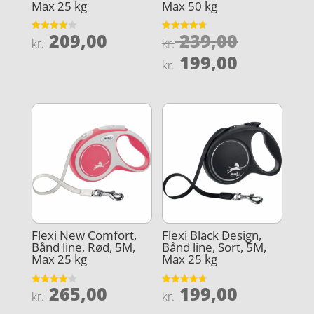
Max 25 kg
Max 50 kg
Den
209,00
239,00
Vurderet
Vurderet
kr.
kr.
3.9
4.7
oprindel
Den
ud af 5
ud af 5
199,00
kr.
pris
aktuelle
var:
pris
kr. 239,0
er:
kr. 199,0
Flexi New Comfort,
Flexi Black Design,
Bånd line, Rød, 5M,
Bånd line, Sort, 5M,
Max 25 kg
Max 25 kg
265,00
199,00
Vurderet
Vurderet
kr.
kr.
4.1
4.7
ud af 5
ud af 5