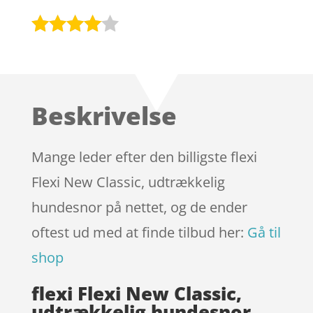
Bedømt
som
3.9
ud af 5
baseret
Beskrivelse
på
kundebed
ømmels
Mange leder efter den billigste flexi
er
Flexi New Classic, udtrækkelig
hundesnor på nettet, og de ender
oftest ud med at finde tilbud her:
Gå til
shop
flexi Flexi New Classic,
udtrækkelig hundesnor