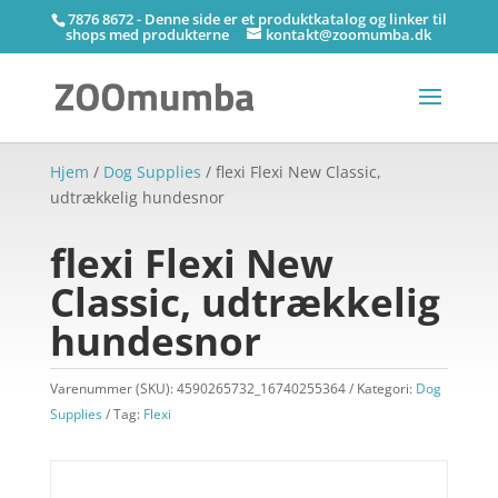
7876 8672 - Denne side er et produktkatalog og linker til
shops med produkterne
kontakt@zoomumba.dk
Hjem
/
Dog Supplies
/ flexi Flexi New Classic,
udtrækkelig hundesnor
flexi Flexi New
Classic, udtrækkelig
hundesnor
Varenummer (SKU):
4590265732_16740255364
Kategori:
Dog
Supplies
Tag:
Flexi