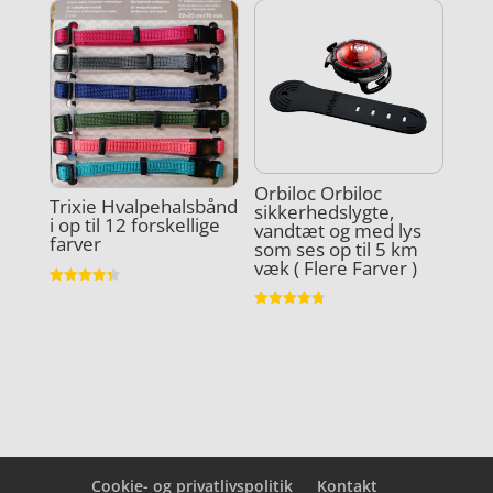
Orbiloc Orbiloc
Trixie Hvalpehalsbånd
sikkerhedslygte,
i op til 12 forskellige
vandtæt og med lys
farver
som ses op til 5 km
væk ( Flere Farver )
Vurderet
4.3
Vurderet
ud af 5
4.8
ud af 5
Cookie- og privatlivspolitik
Kontakt