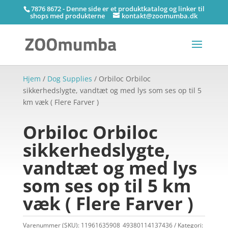
7876 8672 - Denne side er et produktkatalog og linker til
shops med produkterne
kontakt@zoomumba.dk
Hjem
/
Dog Supplies
/ Orbiloc Orbiloc
sikkerhedslygte, vandtæt og med lys som ses op til 5
km væk ( Flere Farver )
Orbiloc Orbiloc
sikkerhedslygte,
vandtæt og med lys
som ses op til 5 km
væk ( Flere Farver )
Varenummer (SKU):
11961635908_49380114137436
Kategori: