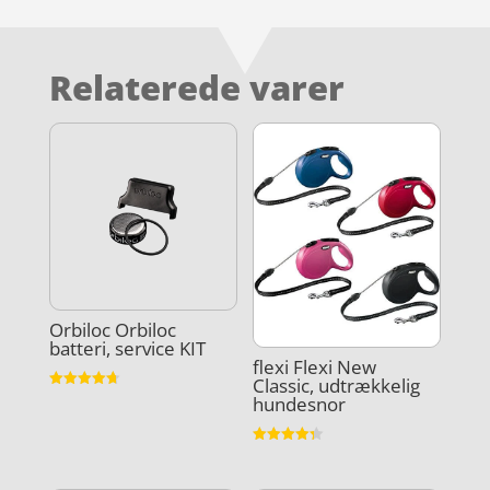
Relaterede varer
Orbiloc Orbiloc
batteri, service KIT
flexi Flexi New
Classic, udtrækkelig
Vurderet
hundesnor
4.7
ud af 5
Vurderet
4.3
ud af 5