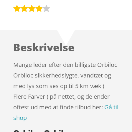
Bedømt
som
3.8
ud af 5
baseret
Beskrivelse
på
kundebed
ømmels
Mange leder efter den billigste Orbiloc
er
Orbiloc sikkerhedslygte, vandtæt og
med lys som ses op til 5 km væk (
Flere Farver ) på nettet, og de ender
oftest ud med at finde tilbud her:
Gå til
shop