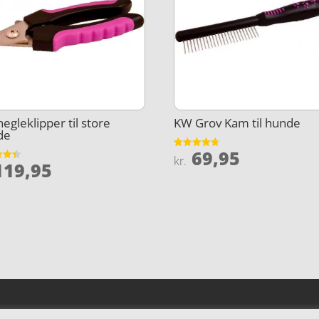
egleklipper til store
KW Grov Kam til hunde
de
69,95
Vurderet
kr.
19,95
4.7
et
ud af 5
5