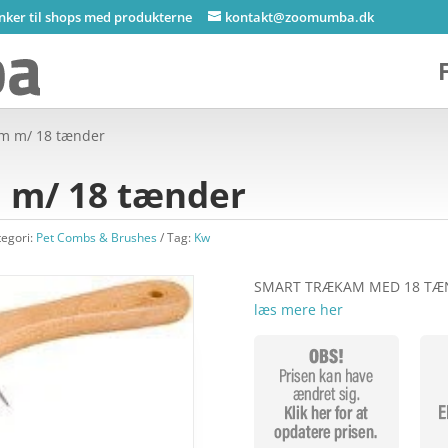
inker til shops med produkterne
kontakt@zoomumba.dk
m m/ 18 tænder
 m/ 18 tænder
tegori:
Pet Combs & Brushes
Tag:
Kw
SMART TRÆKAM MED 18 TÆNDE
læs mere her