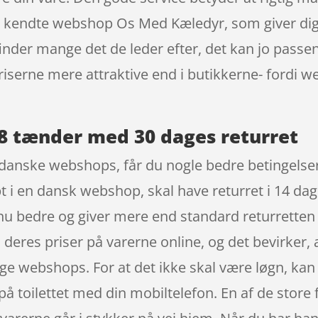
kendte webshop Os Med Kæledyr, som giver dig de
r finder mange det de leder efter, det kan jo pas
priserne mere attraktive end i butikkerne- fordi w
 tænder med 30 dages returret
danske webshops, får du nogle bedre betingelser,
t i en dansk webshop, skal have returret i 14 dag
nu bedre og giver mere end standard returretten 
 deres priser på varerne online, og det bevirker, 
lige webshops. For at det ikke skal være løgn, ka
 toilettet med din mobiltelefon. En af de store f