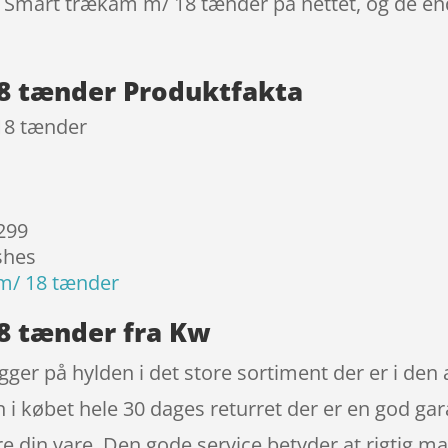
w Smart trækam m/ 18 tænder på nettet, og de end
8 tænder Produktfakta
18 tænder
 299
shes
m/ 18 tænder
8 tænder fra Kw
er på hylden i det store sortiment der er i den a
i købet hele 30 dages returret der er en god gar
ere din vare. Den gode service betyder at rigtig