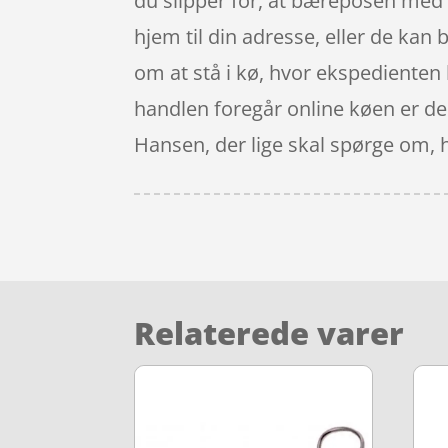
du slipper for, at bæreposen med 
hjem til din adresse, eller de kan b
om at stå i kø, hvor ekspedienten li
handlen foregår online køen er der 
Hansen, der lige skal spørge om, h
Relaterede varer