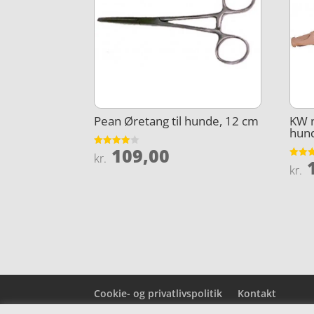
Pean Øretang til hunde, 12 cm
KW n
hun
109,00
Vurderet
kr.
1
3.9
Vurder
kr.
ud af 5
4.4
ud af 
Cookie- og privatlivspolitik
Kontakt