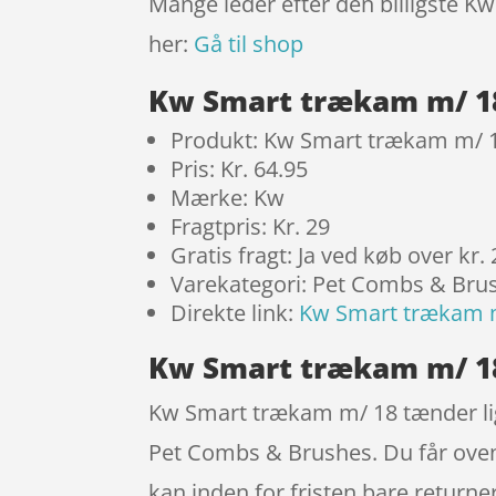
Mange leder efter den billigste K
her:
Gå til shop
Kw Smart trækam m/ 1
Produkt: Kw Smart trækam m/ 
Pris: Kr. 64.95
Mærke: Kw
Fragtpris: Kr. 29
Gratis fragt: Ja ved køb over kr.
Varekategori: Pet Combs & Bru
Direkte link:
Kw Smart trækam 
Kw Smart trækam m/ 1
Kw Smart trækam m/ 18 tænder ligg
Pet Combs & Brushes. Du får oven 
kan inden for fristen bare return