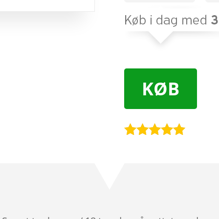
KØB
Bedømt
som
5
ud
af 5
baseret på
kundebedøm
melser