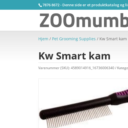
7876 8672 - Denne side er et produktkatalog og l
Hjem
/
Pet Grooming Supplies
/ Kw Smart kam
Kw Smart kam
Varenummer (SKU):
4589014916_16736006340
Katego