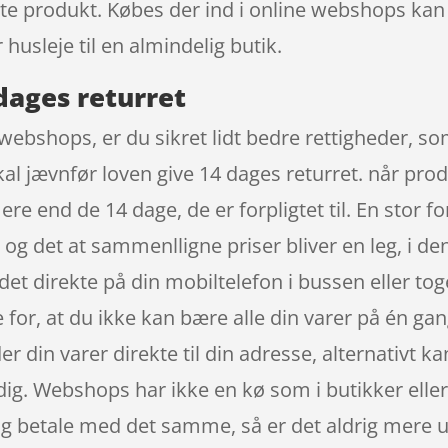
ette produkt. Købes der ind i online webshops kan
husleje til en almindelig butik.
ages returret
webshops, er du sikret lidt bedre rettigheder, som
l jævnfør loven give 14 dages returret. når prod
e end de 14 dage, de er forpligtet til. En stor fo
og det at sammenlligne priser bliver en leg, i de
et direkte på din mobiltelefon i bussen eller to
 for, at du ikke kan bære alle din varer på én ga
r din varer direkte til din adresse, alternativt ka
 dig. Webshops har ikke en kø som i butikker ell
 og betale med det samme, så er det aldrig mere ub