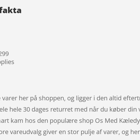
fakta
 299
plies
arer her på shoppen, og ligger i den altid efter
e hele 30 dages returret med når du køber din va
rt kam hos den populære shop Os Med Kæledyr, 
re vareudvalg giver en stor pulje af varer, og he