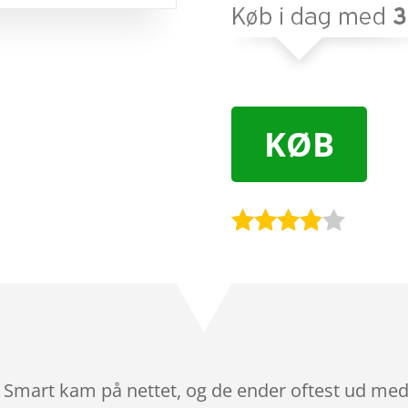
KØB
Bedømt
som
3.8
ud af 5
baseret
på
kundebed
ømmels
w Smart kam på nettet, og de ender oftest ud med 
er