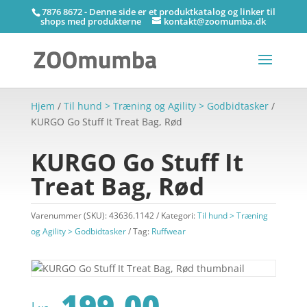
7876 8672 - Denne side er et produktkatalog og linker til
shops med produkterne
kontakt@zoomumba.dk
Hjem
/
Til hund > Træning og Agility > Godbidtasker
/
KURGO Go Stuff It Treat Bag, Rød
KURGO Go Stuff It
Treat Bag, Rød
Varenummer (SKU):
43636.1142
Kategori:
Til hund > Træning
og Agility > Godbidtasker
Tag:
Ruffwear
199,00