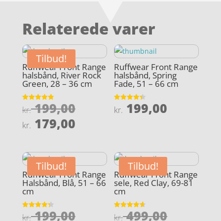
Relaterede varer
Tilbud!
Ruffwear Front Range
Ruffwear Front Range
halsbånd, River Rock
halsbånd, Spring
Green, 28 – 36 cm
Fade, 51 – 66 cm
Den
199,00
199,00
Vurderet
Vurderet
kr.
kr.
4.9
4.4
oprindelige
Den
ud af 5
ud af 5
179,00
kr.
pris
aktuelle
var:
pris
kr. 199,00.
er:
Tilbud!
Tilbud!
kr. 179,00.
Ruffwear Front Range
Ruffwear Front Range
Halsbånd, Blå, 51 – 66
sele, Red Clay, 69-81
cm
cm
Den
Den
199,00
499,00
Vurderet
Vurderet
kr.
kr.
4.3
4.6