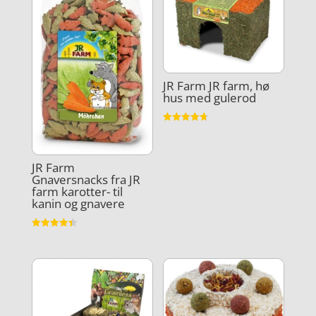
JR Farm JR farm, hø
hus med gulerod
Vurderet
4.7
ud af 5
JR Farm
Gnaversnacks fra JR
farm karotter- til
kanin og gnavere
Vurderet
4.4
ud af 5