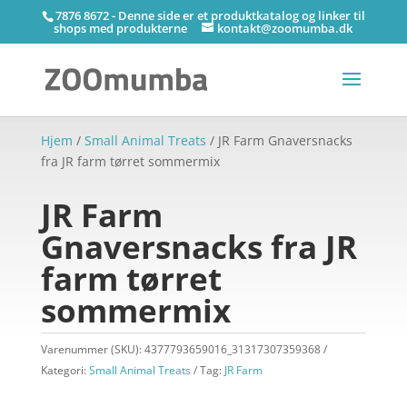
7876 8672 - Denne side er et produktkatalog og linker til
shops med produkterne
kontakt@zoomumba.dk
Hjem
/
Small Animal Treats
/ JR Farm Gnaversnacks
fra JR farm tørret sommermix
JR Farm
Gnaversnacks fra JR
farm tørret
sommermix
Varenummer (SKU):
4377793659016_31317307359368
Kategori:
Small Animal Treats
Tag:
JR Farm