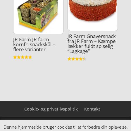
JR Farm Gnaversnack
JR Farm JR farm
fra JR Farm – Kæmpe
kornfri snackskål –
lækker fuldt spiselig
flere varianter
“Lagkage”
Vurderet
Vurderet
4.8
4.4
ud af 5
ud af 5
Cookie- og privatlivspolitik
Kontakt
Denne hjemmeside samler et bredt udvalg af
Denne hjemmeside bruger cookies til at forbedre din oplevelse.