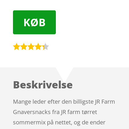
KØB
Bedømt
som
4.2
ud af 5
baseret
Beskrivelse
på
kundebedø
mmelser
Mange leder efter den billigste JR Farm
Gnaversnacks fra JR farm tørret
sommermix på nettet, og de ender