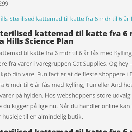
 299
ills Sterilised kattemad til katte fra 6 mdr til 6 å
Sterilised kattemad til katte fra 6
a Hills Science Plan
kattemad til katte fra 6 mdr til 6 år fås med Kylli
fra varer i varegruppen Cat Supplies. Og hey – 
t køb din vare. Fun fact er at de fleste shoppere 
e fra 6 mdr til 6 år fås med Kylling, Tun eller An
e varer på hylden. Hos webshoppens store udvalg e
 du kigger på lige nu. Når du handler online kan
husleje til en almindelig butik.
Sterilised kattemad til katte fra 6