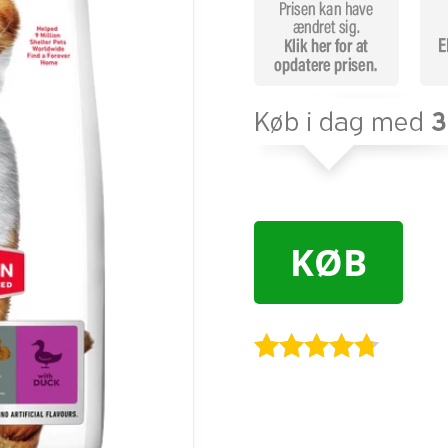
KØB
Bedømt
som
4.6
ud af 5