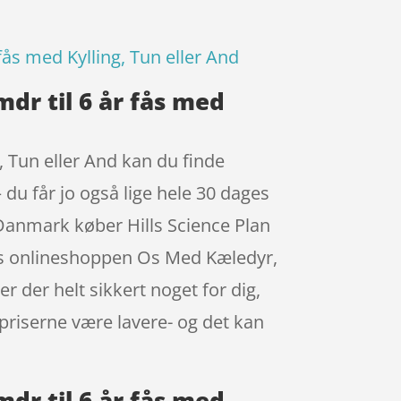
r fås med Kylling, Tun eller And
 mdr til 6 år fås med
ng, Tun eller And kan du finde
du får jo også lige hele 30 dages
i Danmark køber Hills Science Plan
d hos onlineshoppen Os Med Kæledyr,
r der helt sikkert noget for dig,
 priserne være lavere- og det kan
 mdr til 6 år fås med