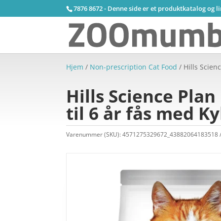
7876 8672 - Denne side er et produktkatalog og l
Hjem
/
Non-prescription Cat Food
/ Hills Scien
Hills Science Plan
til 6 år fås med Ky
Varenummer (SKU):
4571275329672_43882064183518