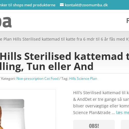
inker til shops med produkterne
kontakt@zoomumba.dk
ce Plan Hills Sterilised kattemad til katte fra 6 mdr til 6 år fås med 
 Hills Sterilised kattemad 
lling, Tun eller And
Kategori:
Non-prescription Cat Food
Tag:
Hills Science Plan
Hill’s Sterilised kattemad til
& AndDet er tre gange så sand
bliver overvægtige eller komm
Science Plan&trade …
læs me