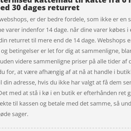
med 30 dages returret
webshops, er der bedre fordele, som ikke er en se
dine varer indenfor 14 dage. når dine varer købes 
in returret til mere end de 14 dage. Webshops er
r og betingelser er let for dig at sammenligne, b
 uden videre sammenligne priser på alle tider af 
 du for, at være afhængig af at nå at handle i bu
til din adresse, hvis du ikke har valgt at få dem se
 Det med at stå i kø i en butik er efterhånden re
direkte til kassen og betale med det samme, så un
søde sager.