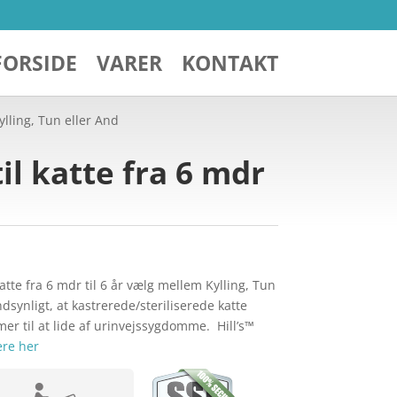
FORSIDE
VARER
KONTAKT
Kylling, Tun eller And
til katte fra 6 mdr
 katte fra 6 mdr til 6 år vælg mellem Kylling, Tun
synligt, at kastrerede/steriliserede katte
er til at lide af urinvejssygdomme. Hill’s™
re her