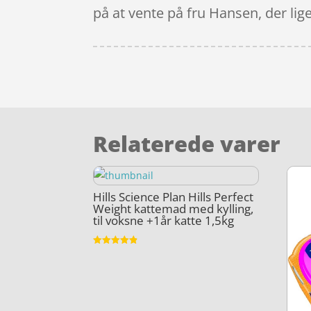
på at vente på fru Hansen, der lig
Relaterede varer
Hills Science Plan Hills Perfect
Weight kattemad med kylling,
til voksne +1år katte 1,5kg
Vurderet
4.8
ud af 5