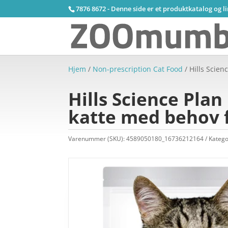
7876 8672 - Denne side er et produktkatalog og l
Hjem
/
Non-prescription Cat Food
/ Hills Scien
Hills Science Plan
katte med behov 
Varenummer (SKU):
4589050180_16736212164
Katego