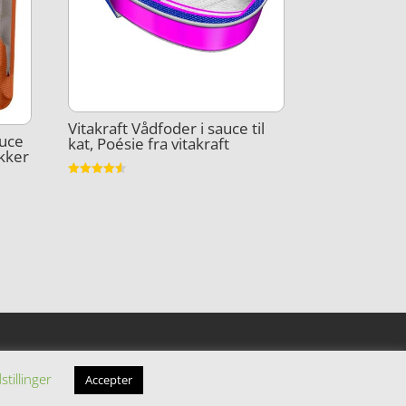
Vitakraft Vådfoder i sauce til
auce
kat, Poésie fra vitakraft
ykker
Vurderet
4.5
ud af 5
stillinger
Accepter
filiatelinks.