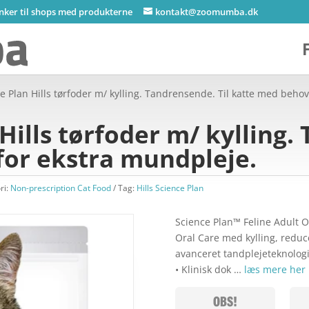
inker til shops med produkterne
kontakt@zoomumba.dk
ce Plan Hills tørfoder m/ kylling. Tandrensende. Til katte med beho
 Hills tørfoder m/ kylling.
for ekstra mundpleje.
ri:
Non-prescription Cat Food
Tag:
Hills Science Plan
Science Plan™ Feline Adult O
Oral Care med kylling, reduc
avanceret tandplejeteknologi
• Klinisk dok …
læs mere her