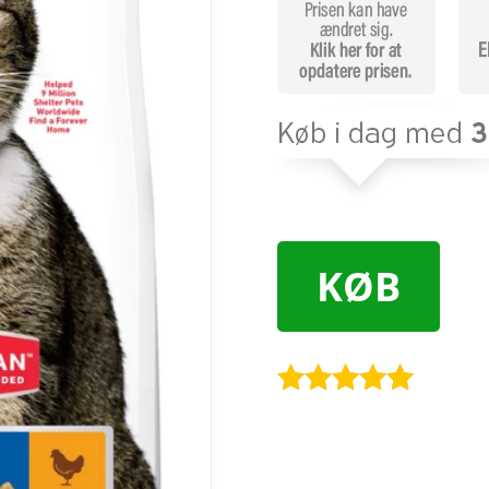
KØB
Bedømt
som
4.9
ud af 5