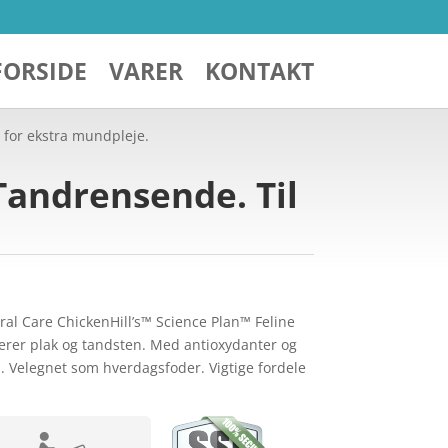
FORSIDE
VARER
KONTAKT
v for ekstra mundpleje.
 Tandrensende. Til
ral Care ChickenHill’s™ Science Plan™ Feline
erer plak og tandsten. Med antioxydanter og
. Velegnet som hverdagsfoder. Vigtige fordele