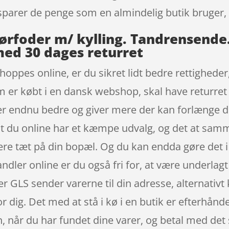
parer de penge som en almindelig butik bruger, 
s tørfoder m/ kylling. Tandrensend
med 30 dages returret
hoppes online, er du sikret lidt bedre rettighede
om er købt i en dansk webshop, skal have returret
 er endnu bedre og giver mere der kan forlænge 
 du online har et kæmpe udvalg, og det at samme
være tæt på din bopæl. Og du kan endda gøre det
ndler online er du også fri for, at være underlagt
r GLS sender varerne til din adresse, alternativt 
or dig. Det med at stå i kø i en butik er efterhå
en, når du har fundet dine varer, og betal med det