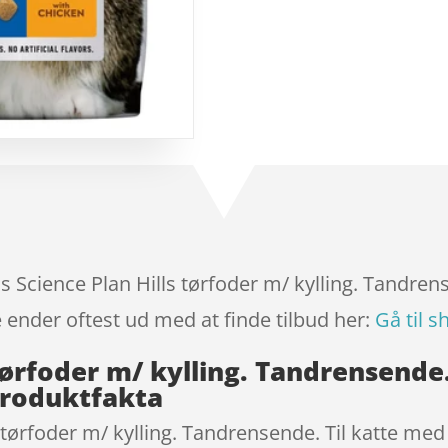
baseret på
kundebedøm
melser
lls Science Plan Hills tørfoder m/ kylling. Tandre
 ender oftest ud med at finde tilbud her:
Gå til s
s tørfoder m/ kylling. Tandrensend
Produktfakta
s tørfoder m/ kylling. Tandrensende. Til katte me