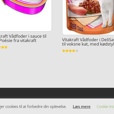
kraft Vådfoder i sauce til
Vitakraft Vådfoder i DeliS
 Poésie fra vitakraft
til voksne kat, med kødst
et
Vurderet
5
4.1
ud af 5
 cookies til at forbedre din oplevelse.
Læs mere
Cookie ind
dende varer. Siden er et affiiliatesite, og nogle links kan være af