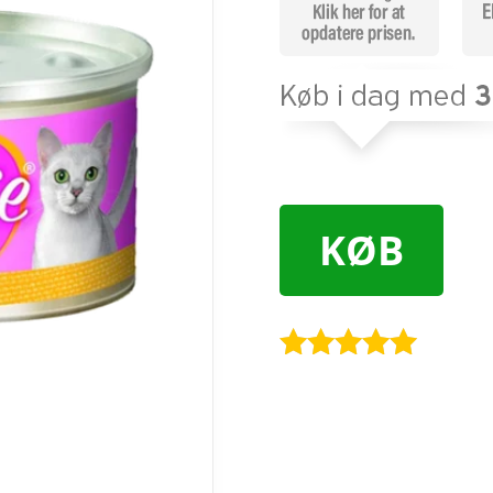
KØB
Bedømt
som
5
ud
af 5
baseret på
kundebedøm