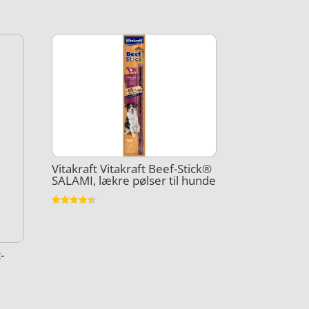
Vitakraft Vitakraft Beef-Stick®
SALAMI, lækre pølser til hunde
Vurderet
4.4
ud af 5
-