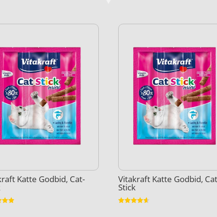
kraft Katte Godbid, Cat-
Vitakraft Katte Godbid, Cat
k
Stick
et
Vurderet
4.6