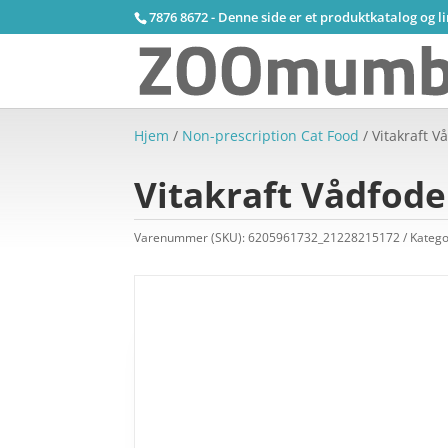
7876 8672 - Denne side er et produktkatalog og l
Hjem
/
Non-prescription Cat Food
/ Vitakraft V
Vitakraft Vådfoder
Varenummer (SKU):
6205961732_21228215172
Katego