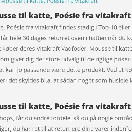
Mousse til katte, Poésie fra vitakraft
se til katte, Poésie fra vitakraft
e, Poésie fra vitakraft findes stadig i Top-10 ell
u får hele 30 dages returret oven i hatten når du 
køber deres Vitakraft Vådfoder, Mousse til katte,
giver dig det store udvalg til de rigtige priser.
det kan jo passende være dette produkt. Ved at k
ker- det skyldes bl.a. at sådan noget som huslej
sse til katte, Poésie fra vitakraf
ops, får du andre fordele, så du på nogle område
iger, du har ret til at returnere dine varer inden