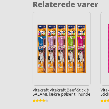
Relaterede varer
Vitakraft Vitakraft Beef-Stick®
Vita
SALAMI, lækre pølser til hunde
Stic
Vurderet
Vurder
4.3
4.9