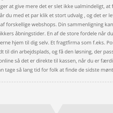
er at give mere det er slet ikke ualmindeligt, at f
år du med et par klik et stort udvalg , og det er 
s af forskellige webshops. Din sammenligning kan 
kkers åbningstider. En af de store fordele når du 
erne hjem til dig selv. Et fragtfirma som f.eks. P
dt til din arbejdsplads, og få den løsning, der pas
line så det er direkte til kassen, når du er fær
an tage så lang tid for folk at finde de sidste møn