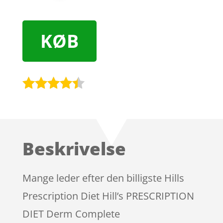
KØB
Bedømt
som
4.3
ud af 5
baseret
Beskrivelse
på
kundebedø
mmelser
Mange leder efter den billigste Hills
Prescription Diet Hill’s PRESCRIPTION
DIET Derm Complete