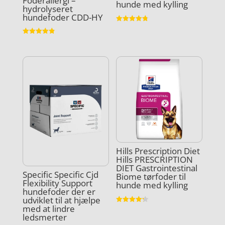
Foderallergi –
hunde med kylling
hydrolyseret
hundefoder CDD-HY
Vurderet
4.8
ud af 5
Vurderet
4.9
ud af 5
Hills Prescription Diet
Hills PRESCRIPTION
DIET Gastrointestinal
Specific Specific Cjd
Biome tørfoder til
Flexibility Support
hunde med kylling
hundefoder der er
udviklet til at hjælpe
med at lindre
Vurderet
4.2
ledsmerter
ud af 5