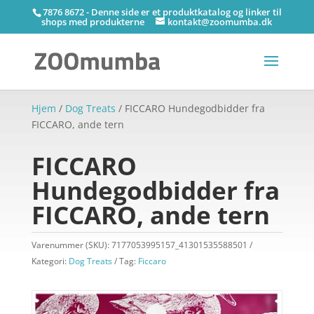
7876 8672 - Denne side er et produktkatalog og linker til
shops med produkterne
kontakt@zoomumba.dk
Hjem
/
Dog Treats
/ FICCARO Hundegodbidder fra
FICCARO, ande tern
FICCARO
Hundegodbidder fra
FICCARO, ande tern
Varenummer (SKU):
7177053995157_41301535588501
Kategori:
Dog Treats
Tag:
Ficcaro