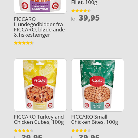
Fillet, 100g
39,95
Vurderet
kr.
FICCARO
4.5
Hundegodbidder fra
ud af 5
FICCARO, bløde ande
& fiskestænger
Vurderet
4.5
ud af 5
FICCARO Turkey and
FICCARO Small
Chicken Cubes, 100g
Chicken Bites, 100g
39,95
39,95
Vurderet
Vurderet