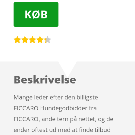
KØB
Bedømt
som
4.2
ud af 5
baseret
Beskrivelse
på
kundebedø
mmelser
Mange leder efter den billigste
FICCARO Hundegodbidder fra
FICCARO, ande tern på nettet, og de
ender oftest ud med at finde tilbud